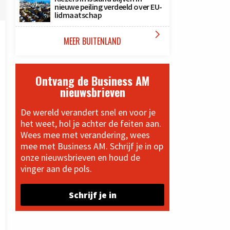
nieuwe peiling verdeeld over EU-
lidmaatschap

MEER BUITENLAND
Ontvang de Business AM
nieuwsbrieven
De wereld verandert snel en voor je
het weet, hol je achter de feiten aan.
Wees mee met verandering, wees
mee met Business AM. Schrijf je in op
onze nieuwsbrieven en houd de
vinger aan de pols.
Schrijf je in