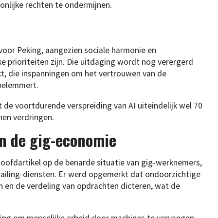
oonlijke rechten te ondermijnen.
r voor Peking, aangezien sociale harmonie en
ke prioriteiten zijn. Die uitdaging wordt nog verergerd
t, die inspanningen om het vertrouwen van de
belemmert.
de voortdurende verspreiding van AI uiteindelijk wel 70
nen verdringen.
an de gig-economie
ofdartikel op de benarde situatie van gig-werknemers,
hailing-diensten. Er werd opgemerkt dat ondoorzichtige
n en de verdeling van opdrachten dicteren, wat de
ssing om menselijke arbeid door machines te vervangen