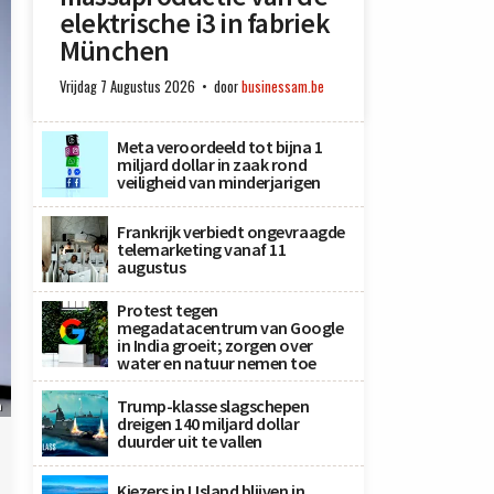
elektrische i3 in fabriek
München
Vrijdag 7 Augustus 2026
door
businessam.be
Meta veroordeeld tot bijna 1
miljard dollar in zaak rond
veiligheid van minderjarigen
Frankrijk verbiedt ongevraagde
telemarketing vanaf 11
augustus
Protest tegen
megadatacentrum van Google
in India groeit; zorgen over
water en natuur nemen toe
Trump-klasse slagschepen
n
dreigen 140 miljard dollar
duurder uit te vallen
Kiezers in IJsland blijven in