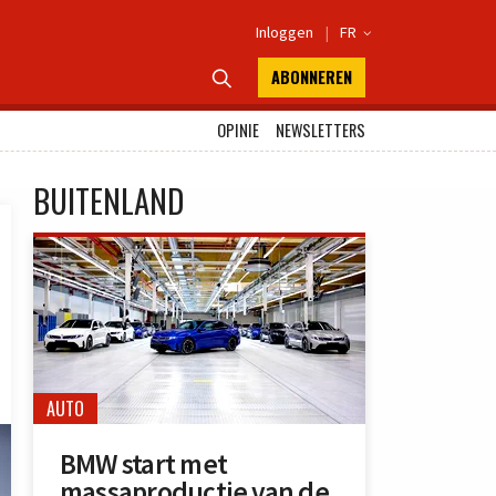
Inloggen
|
FR

ABONNEREN

OPINIE
NEWSLETTERS
BUITENLAND
AUTO
BMW start met
massaproductie van de