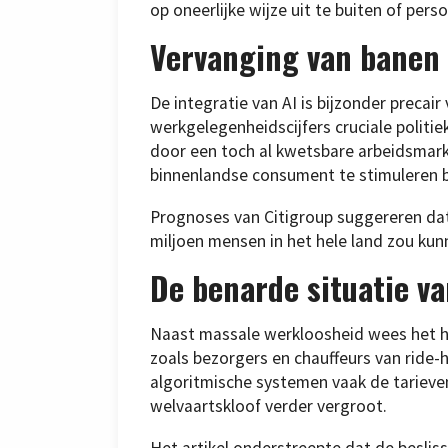
op oneerlijke wijze uit te buiten of pers
Vervanging van banen
De integratie van AI is bijzonder precai
werkgelegenheidscijfers cruciale politie
door een toch al kwetsbare arbeidsmark
binnenlandse consument te stimuleren 
Prognoses van Citigroup suggereren dat 
miljoen mensen in het hele land zou kun
De benarde situatie v
Naast massale werkloosheid wees het ho
zoals bezorgers en chauffeurs van ride-
algoritmische systemen vaak de tarieve
welvaartskloof verder vergroot.
Het artikel onderstreepte dat de besli