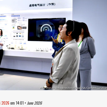
AI in China – /Imaginechina/Sipa USA/Content Curatio
ni 2026
om
14:01
•
June 2026