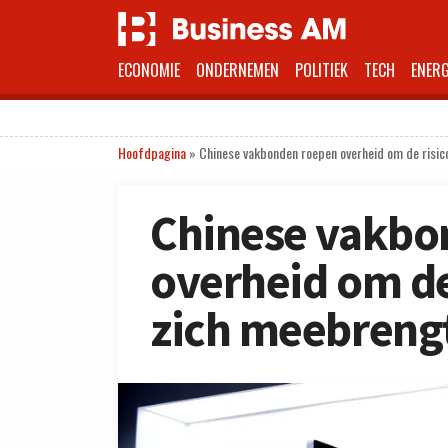
ECONOMIE
ONDERNEMEN
POLITIEK
TECH
ENERG
Hoofdpagina
»
Chinese vakbonden roepen overheid om de risic
Chinese vakbo
overheid om de 
zich meebrengt