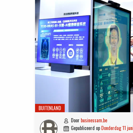
BUITENLAND
door
businessam.be

gepubliceerd op
donderdag 11 ju
