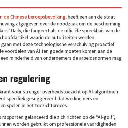
in de Chinese beroepsbevolking
, heeft een aan de staat
schuwing afgegeven over de noodzaak om de bescherming
s’ Daily, die fungeert als de officiële spreekbuis van de
n hoofdartikel waarin de autoriteiten werden
 gaan met deze technologische verschuiving proactief
t de voordelen van AI ten goede moeten komen aan de
t een minderheid van ondernemers de arbeidsnormen mag
 en regulering
e krant voor strenger overheidstoezicht op AI-algoritmen
erd specifiek gesuggereerd dat werknemers en
n spelen in het toezichtproces.
s rapporten gelanceerd die zich richten op de “AI-golf”,
kunnen worden gebruikt om professionele vaardigheden