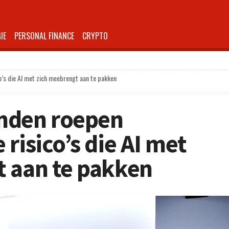
IE
PERSONAL FINANCE
CRYPTO
o’s die AI met zich meebrengt aan te pakken
nden roepen
risico’s die AI met
 aan te pakken