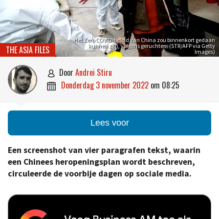
Het Zero COVID-beleid van China zou binnenkort gedaan
kunnen zijn, volgens geruchten. (STR/AFP via Getty
THE ASIA FILES
Images)
door
Andrei Stiru

donderdag 3 november 2022
om
08:25

Lees voor
Een screenshot van vier paragrafen tekst, waarin
een Chinees heropeningsplan wordt beschreven,
circuleerde de voorbije dagen op sociale media.