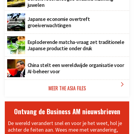
juwelen
Japanse economie overtreft
groeiverwachtingen
Exploderende matcha-vraag zet traditionele
Japanse productie onder druk
China stelt een wereldwijde organisatie voor
AI-beheer voor

MEER THE ASIA FILES
Ontvang de Business AM nieuwsbrieven
De wereld verandert snel en voor je het weet, hol je
achter de feiten aan. Wees mee met verandering,