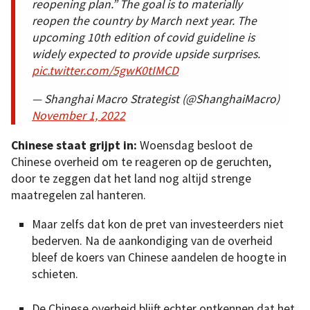
reopening plan.” The goal is to materially
reopen the country by March next year. The
upcoming 10th edition of covid guideline is
widely expected to provide upside surprises.
pic.twitter.com/5gwK0tIMCD
— Shanghai Macro Strategist (@ShanghaiMacro)
November 1, 2022
Chinese staat grijpt in:
Woensdag besloot de
Chinese overheid om te reageren op de geruchten,
door te zeggen dat het land nog altijd strenge
maatregelen zal hanteren.
Maar zelfs dat kon de pret van investeerders niet
bederven. Na de aankondiging van de overheid
bleef de koers van Chinese aandelen de hoogte in
schieten.
De Chinese overheid blijft echter ontkennen dat het