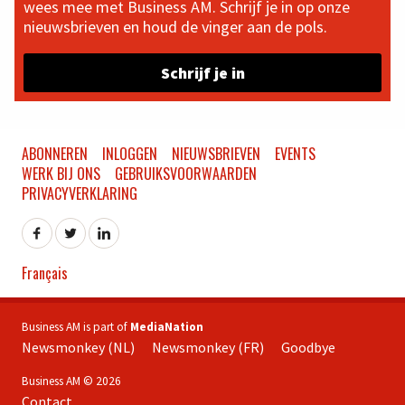
wees mee met Business AM. Schrijf je in op onze
nieuwsbrieven en houd de vinger aan de pols.
Schrijf je in
ABONNEREN
INLOGGEN
NIEUWSBRIEVEN
EVENTS
WERK BIJ ONS
GEBRUIKSVOORWAARDEN
PRIVACYVERKLARING
Français
Business AM is part of
MediaNation
Newsmonkey (NL)
Newsmonkey (FR)
Goodbye
Business AM © 2026
Contact