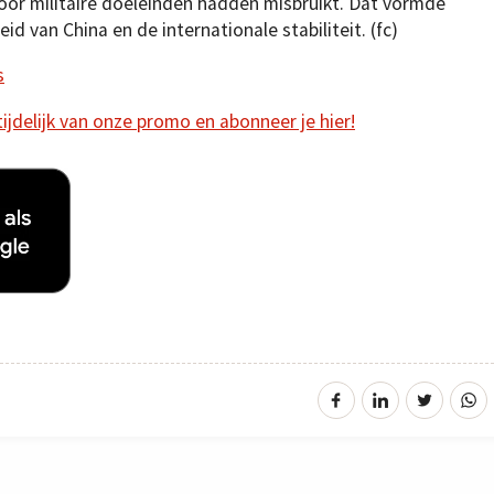
or militaire doeleinden hadden misbruikt. Dat vormde
id van China en de internationale stabiliteit. (fc)
s
 tijdelijk van onze promo en abonneer je hier!