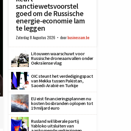
sanctiewetsvoorstel
goed om de Russische
energie-economie lam
te leggen
Zaterdag 8 Augustus 2026
door
businessam.be
Litouwen waarschuwt voor
Russische droneaanvallen onder
Oekraïense vlag
OIC steunt het verdedigingspact
van Mekka tussen Pakistan,
Saoedi-Arabië en Turkije
)
EU eist financieringsplannen nu
kosten bosbranden oplopen tot
19 miljard euro
Rusland wil liberale partij
Yabloko uitsluiten van
aankomende verkiezingen