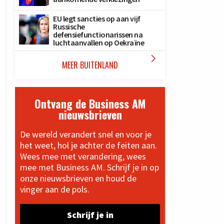
EU legt sancties op aan vijf
Russische
defensiefunctionarissen na
luchtaanvallen op Oekraïne

MEER BUITENLAND
Ontvang de Business AM
nieuwsbrieven
De wereld verandert snel en voor je
het weet, hol je achter de feiten aan.
Wees mee met verandering, wees
mee met Business AM. Schrijf je in op
onze nieuwsbrieven en houd de
vinger aan de pols.
Schrijf je in