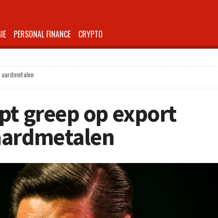
IE
PERSONAL FINANCE
CRYPTO
e aardmetalen
pt greep op export
aardmetalen