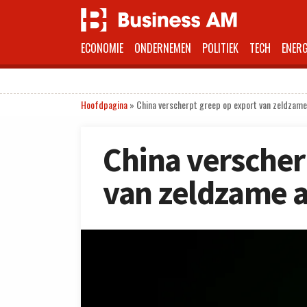
ECONOMIE
ONDERNEMEN
POLITIEK
TECH
ENERG
Hoofdpagina
»
China verscherpt greep op export van zeldzam
China verscher
van zeldzame 