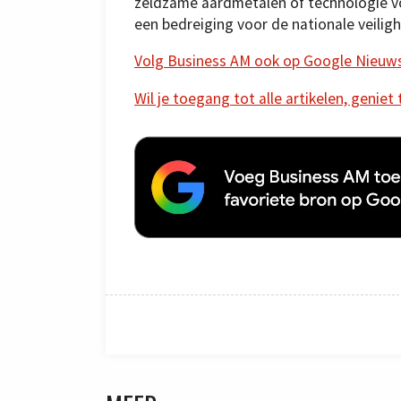
zeldzame aardmetalen of technologie vo
een bedreiging voor de nationale veilighe
Volg Business AM ook op Google Nieuw
Wil je toegang tot alle artikelen, geniet