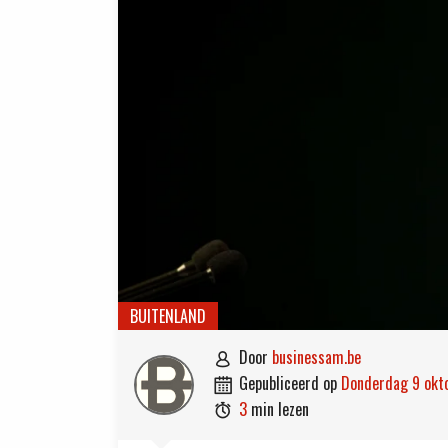
BUITENLAND
door
businessam.be

gepubliceerd op
donderdag 9 ok

3
min lezen
