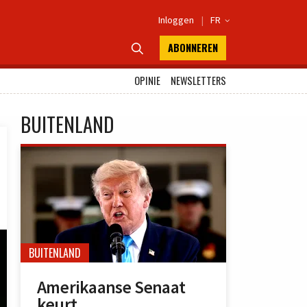
Inloggen
|
FR

ABONNEREN

OPINIE
NEWSLETTERS
BUITENLAND
BUITENLAND
Amerikaanse Senaat
keurt