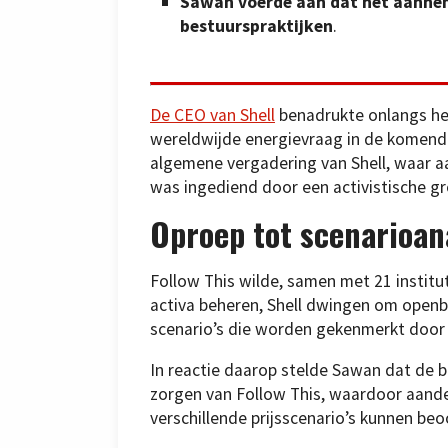
Sawan voerde aan dat het aanneme
bestuurspraktijken
.
De CEO van Shell
benadrukte onlangs het
wereldwijde energievraag in de komende 
algemene vergadering van Shell, waar 
was ingediend door een activistische g
Oproep tot scenarioan
Follow This wilde, samen met 21 instituti
activa beheren, Shell dwingen om openb
scenario’s die worden gekenmerkt door 
In reactie daarop stelde Sawan dat de 
zorgen van Follow This, waardoor aandee
verschillende prijsscenario’s kunnen beo