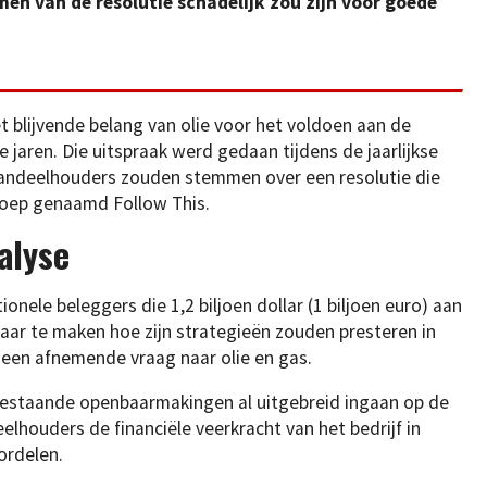
n van de resolutie schadelijk zou zijn voor goede
 blijvende belang van olie voor het voldoen aan de
jaren. Die uitspraak werd gedaan tijdens de jaarlijkse
aandeelhouders zouden stemmen over een resolutie die
roep genaamd Follow This.
alyse
onele beleggers die 1,2 biljoen dollar (1 biljoen euro) aan
aar te maken hoe zijn strategieën zouden presteren in
een afnemende vraag naar olie en gas.
bestaande openbaarmakingen al uitgebreid ingaan op de
lhouders de financiële veerkracht van het bedrijf in
ordelen.