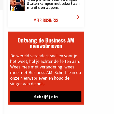
Staten kampen met tekort aan
munitie en wapens

MEER BUSINESS
Ontvang de Business AM
nieuwsbrieven
De wereld verandert snel en voor je
het weet, hol je achter de feiten aan.
Wees mee met verandering, wees
mee met Business AM. Schrijf je in op
onze nieuwsbrieven en houd de
vinger aan de pols.
Schrijf je in