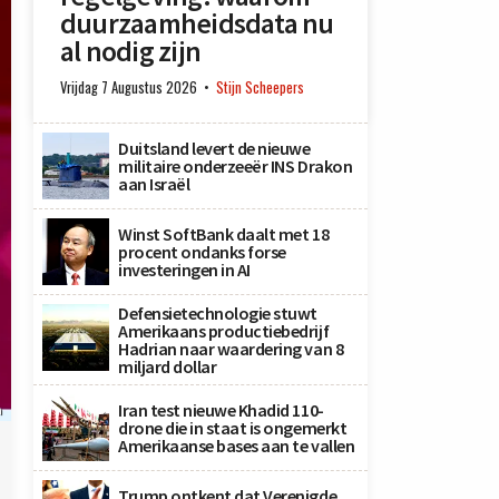
duurzaamheidsdata nu
al nodig zijn
Vrijdag 7 Augustus 2026
Stijn Scheepers
Duitsland levert de nieuwe
militaire onderzeeër INS Drakon
aan Israël
Winst SoftBank daalt met 18
procent ondanks forse
investeringen in AI
Defensietechnologie stuwt
Amerikaans productiebedrijf
Hadrian naar waardering van 8
miljard dollar
Iran test nieuwe Khadid 110-
n
drone die in staat is ongemerkt
Amerikaanse bases aan te vallen
Trump ontkent dat Verenigde