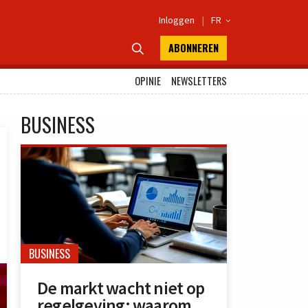
Inloggen
|
FR

ABONNEREN

OPINIE
NEWSLETTERS
BUSINESS
BUSINESS
De markt wacht niet op
regelgeving: waarom