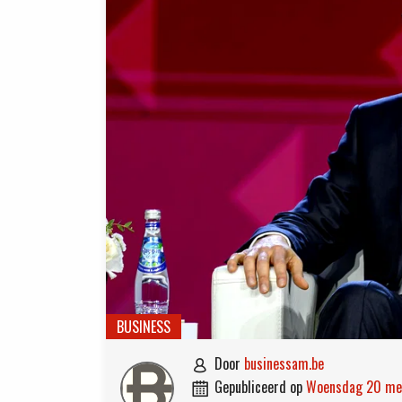
BUSINESS
door
businessam.be

gepubliceerd op
woensdag 20 m
