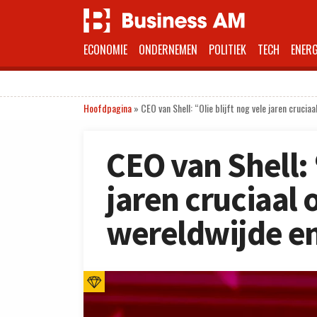
ECONOMIE
ONDERNEMEN
POLITIEK
TECH
ENERG
Hoofdpagina
»
CEO van Shell: “Olie blijft nog vele jaren cruci
CEO van Shell: 
jaren cruciaal
wereldwijde e