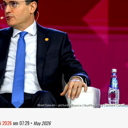
Wael Sawan – picture alliance / NurPhoto/Via Content Curatio
ei 2026
om
07:29
•
May 2026