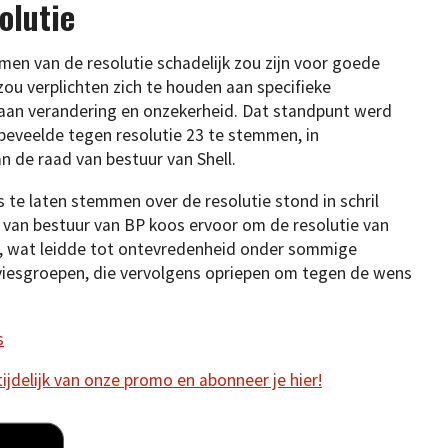
olutie
en van de resolutie schadelijk zou zijn voor goede
zou verplichten zich te houden aan specifieke
 aan verandering en onzekerheid. Dat standpunt werd
beveelde tegen resolutie 23 te stemmen, in
 de raad van bestuur van Shell.
 te laten stemmen over de resolutie stond in schril
 van bestuur van BP koos ervoor om de resolutie van
n, wat leidde tot ontevredenheid onder sommige
viesgroepen, die vervolgens opriepen om tegen de wens
s
 tijdelijk van onze promo en abonneer je hier!