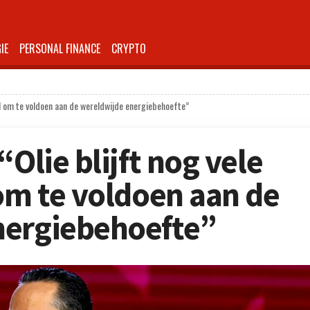
IE
PERSONAL FINANCE
CRYPTO
aal om te voldoen aan de wereldwijde energiebehoefte”
“Olie blijft nog vele
 om te voldoen aan de
nergiebehoefte”