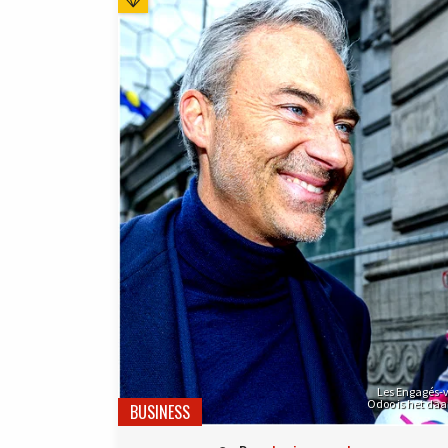
Les Engagés-vo
Odoo is het daa
BUSINESS