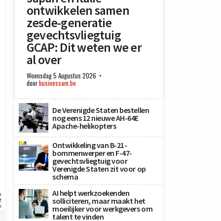
ontwikkelen samen
zesde-generatie
gevechtsvliegtuig
GCAP: Dit weten we er
al over
Woensdag 5 Augustus 2026
door
businessam.be
De Verenigde Staten bestellen
nog eens 12 nieuwe AH-64E
Apache-helikopters
Ontwikkeling van B-21-
bommenwerper en F-47-
gevechtsvliegtuig voor
Verenigde Staten zit voor op
schema
AI helpt werkzoekenden
n
t
solliciteren, maar maakt het
n
moeilijker voor werkgevers om
talent te vinden