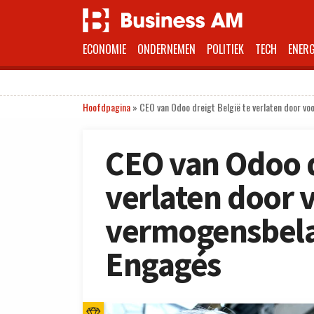
ECONOMIE
ONDERNEMEN
POLITIEK
TECH
ENERG
Hoofdpagina
»
CEO van Odoo dreigt België te verlaten door v
CEO van Odoo d
verlaten door 
vermogensbela
Engagés