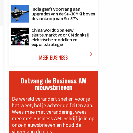
India geeft voorrang aan
upgrades van de Su-30MKI boven
de aankoop van Su-57’s
China wordt opnieuw
sleutelmarkt voor GM dankzij
elektrische modellen en
exportstrategie

MEER BUSINESS
Ontvang de Business AM
nieuwsbrieven
De wereld verandert snel en voor je
het weet, hol je achter de feiten aan.
Wees mee met verandering, wees
mee met Business AM. Schrijf je in op
onze nieuwsbrieven en houd de
vinger aan de pols.