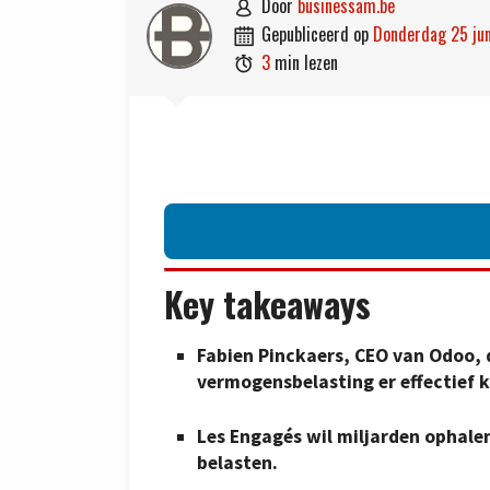
door
businessam.be

gepubliceerd op
donderdag 25 ju

3
min lezen

Key takeaways
Fabien Pinckaers, CEO van Odoo, d
vermogensbelasting er effectief 
Les Engagés wil miljarden ophalen
belasten.