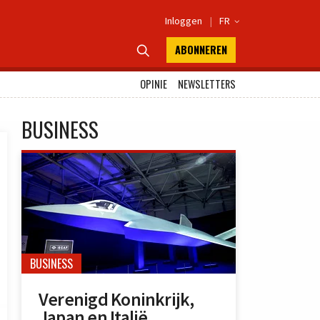
Inloggen
|
FR

ABONNEREN

OPINIE
NEWSLETTERS
BUSINESS
BUSINESS
Verenigd Koninkrijk,
Japan en Italië