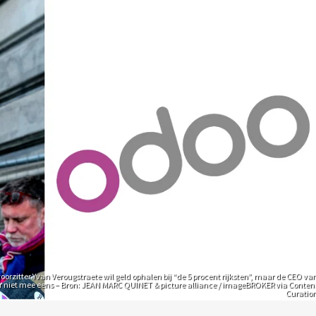
orzitter Yvan Verougstraete wil geld ophalen bij “de 5 procent rijksten”, maar de CEO va
r niet mee eens – Bron: JEAN MARC QUINET & picture alliance / imageBROKER via Conten
Curatio