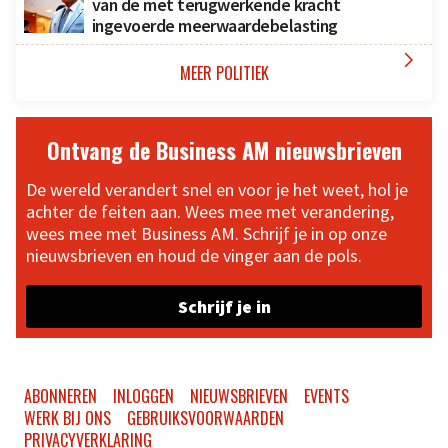
van de met terugwerkende kracht
ingevoerde meerwaardebelasting

MEER POLITIEK
Ontvang de Business AM nieuwsbrieven
De wereld verandert snel en voor je het weet, hol je
achter de feiten aan. Wees mee met verandering,
wees mee met Business AM. Schrijf je in op onze
nieuwsbrieven en houd de vinger aan de pols.
Schrijf je in
ABONNEREN
INLOGGEN
NIEUWSBRIEVEN
EVENTS
WERK BIJ ONS
GEBRUIKSVOORWAARDEN
PRIVACYVERKLARING