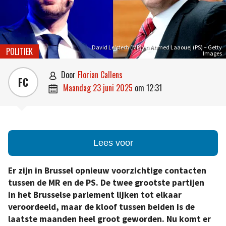
David Leisterh (MR) en Ahmed Laaouej (PS) – Getty
POLITIEK
Images
door
Florian Callens

FC
maandag 23 juni 2025
om
12:31

Lees voor
Er zijn in Brussel opnieuw voorzichtige contacten
tussen de MR en de PS. De twee grootste partijen
in het Brusselse parlement lijken tot elkaar
veroordeeld, maar de kloof tussen beiden is de
laatste maanden heel groot geworden. Nu komt er