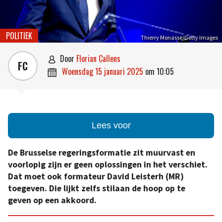
POLITIEK
Thierry Monasse/Getty Images
door
Florian Callens

FC
woensdag 15 januari 2025
om
10:05

Lees voor
De Brusselse regeringsformatie zit muurvast en
voorlopig zijn er geen oplossingen in het verschiet.
Dat moet ook formateur David Leisterh (MR)
toegeven. Die lijkt zelfs stilaan de hoop op te
geven op een akkoord.