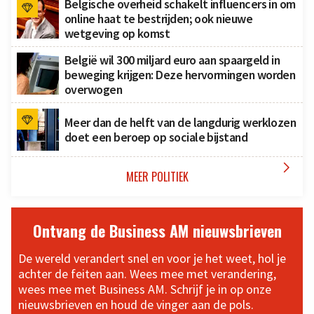
Belgische overheid schakelt influencers in om
online haat te bestrijden; ook nieuwe
wetgeving op komst
België wil 300 miljard euro aan spaargeld in
beweging krijgen: Deze hervormingen worden
overwogen
Meer dan de helft van de langdurig werklozen
doet een beroep op sociale bijstand

MEER POLITIEK
Ontvang de Business AM nieuwsbrieven
De wereld verandert snel en voor je het weet, hol je
achter de feiten aan. Wees mee met verandering,
wees mee met Business AM. Schrijf je in op onze
nieuwsbrieven en houd de vinger aan de pols.