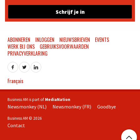
Schrijf je in
ABONNEREN
INLOGGEN
NIEUWSBRIEVEN
EVENTS
WERK BIJ ONS
GEBRUIKSVOORWAARDEN
PRIVACYVERKLARING
Français
Business AM is part of
MediaNation
Newsmonkey (NL)
Newsmonkey (FR)
Goodbye
Business AM © 2026
Contact
