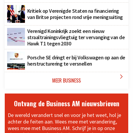
Kritiek op Verenigde Staten na financiering
van Britse projecten rond vrije meningsuiting
Verenigd Koninkrijk zoekt een nieuw
straaltrainingsvliegtuig ter vervanging van de
Hawk T1 tegen 2030
Porsche SE dringt er bij Volkswagen op aan de
herstructurering te versnellen

MEER BUSINESS
Ontvang de Business AM nieuwsbrieven
De wereld verandert snel en voor je het weet, hol je
achter de feiten aan. Wees mee met verandering,
wees mee met Business AM. Schrijf je in op onze