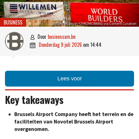
BUSINESS
picture alliance / CHROMORANG via Content Curation
door
businessam.be

donderdag 9 juli 2026
om
14:44

Lees voor
Key takeaways
Brussels Airport Company heeft het terrein en de
faciliteiten van Novotel Brussels Airport
overgenomen.