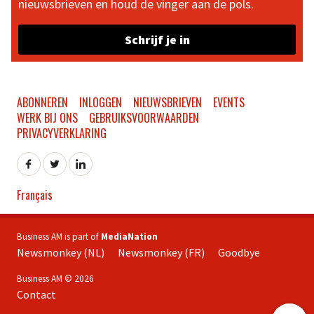
nieuwsbrieven en houd de vinger aan de pols.
Schrijf je in
ABONNEREN
INLOGGEN
NIEUWSBRIEVEN
EVENTS
WERK BIJ ONS
GEBRUIKSVOORWAARDEN
PRIVACYVERKLARING
Français
Business AM is part of
MediaNation
Newsmonkey (NL)
Newsmonkey (FR)
Goodbye
Business AM © 2026
Contact