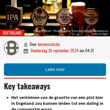
Britse bieren – Photographer: Chris Ratcliffe/Bloomberg via
BUITENLAND
Getty Images
door
businessam.be

donderdag 26 september 2024
om
04:31

Lees voor
Key takeaways
Het verkleinen van de grootte van een pint bier
in Engeland zou kunnen leiden tot een daling in
de consumptie ervan.