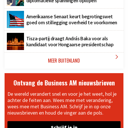
diplomatieke spanningen oplopen
Amerikaanse Senaat keurt begrotingswet
goed om stillegging overheid te voorkomen
Tisza-partij draagt András Baka voor als
kandidaat voor Hongaarse presidentschap

MEER BUITENLAND
Ontvang de Business AM nieuwsbrieven
De wereld verandert snel en voor je het weet, hol je
achter de feiten aan. Wees mee met verandering,
wees mee met Business AM. Schrijf je in op onze
nieuwsbrieven en houd de vinger aan de pols.
Schrijf je in