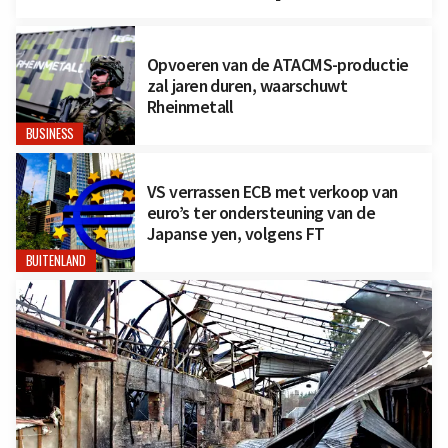
Opvoeren van de ATACMS-productie
zal jaren duren, waarschuwt
Rheinmetall
BUSINESS
VS verrassen ECB met verkoop van
euro’s ter ondersteuning van de
Japanse yen, volgens FT
BUITENLAND