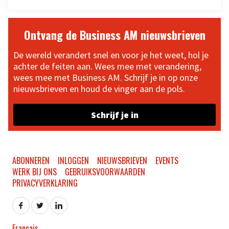
Ontvang de Business AM nieuwsbrieven
De wereld verandert snel en voor je het weet, hol je
achter de feiten aan. Wees mee met verandering,
wees mee met Business AM. Schrijf je in op onze
nieuwsbrieven en houd de vinger aan de pols.
Schrijf je in
ABONNEREN
INLOGGEN
NIEUWSBRIEVEN
EVENTS
WERK BIJ ONS
GEBRUIKSVOORWAARDEN
PRIVACYVERKLARING
Français