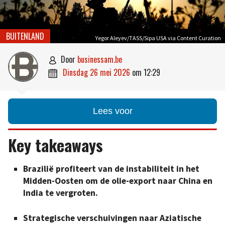
BUITENLAND
Yegor Aleyev/TASS/Sipa USA via Content Curation
door
businessam.be

dinsdag 26 mei 2026
om
12:29

Lees voor
Key takeaways
Brazilië profiteert van de instabiliteit in het
Midden-Oosten om de olie-export naar China en
India te vergroten.
Strategische verschuivingen naar Aziatische