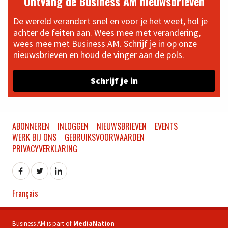
Ontvang de Business AM nieuwsbrieven
De wereld verandert snel en voor je het weet, hol je
achter de feiten aan. Wees mee met verandering,
wees mee met Business AM. Schrijf je in op onze
nieuwsbrieven en houd de vinger aan de pols.
Schrijf je in
ABONNEREN
INLOGGEN
NIEUWSBRIEVEN
EVENTS
WERK BIJ ONS
GEBRUIKSVOORWAARDEN
PRIVACYVERKLARING
Français
Business AM is part of
MediaNation