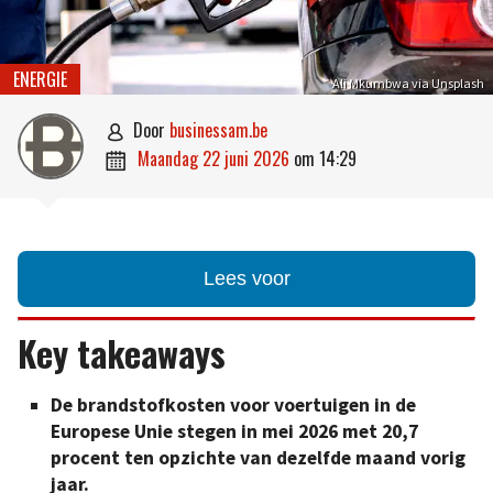
ENERGIE
Ali Mkumbwa via Unsplash
door
businessam.be

maandag 22 juni 2026
om
14:29

Lees voor
Key takeaways
De brandstofkosten voor voertuigen in de
Europese Unie stegen in mei 2026 met 20,7
procent ten opzichte van dezelfde maand vorig
jaar.