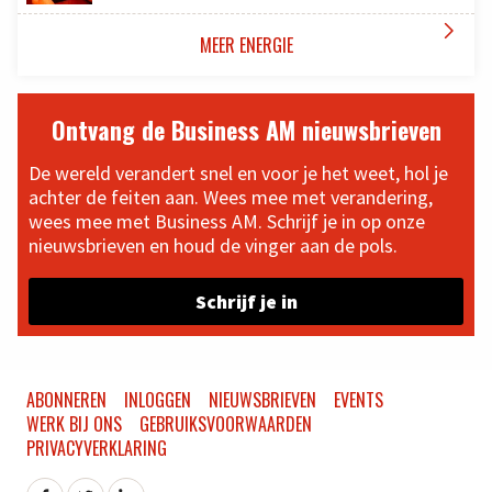

MEER ENERGIE
Ontvang de Business AM nieuwsbrieven
De wereld verandert snel en voor je het weet, hol je
achter de feiten aan. Wees mee met verandering,
wees mee met Business AM. Schrijf je in op onze
nieuwsbrieven en houd de vinger aan de pols.
Schrijf je in
ABONNEREN
INLOGGEN
NIEUWSBRIEVEN
EVENTS
WERK BIJ ONS
GEBRUIKSVOORWAARDEN
PRIVACYVERKLARING