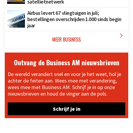
satellietnetwerk
Airbus levert 67 vliegtuigen in juli;
bestellingen overschrijden 1.000 sinds begin
jaar

MEER BUSINESS
Ontvang de Business AM nieuwsbrieven
De wereld verandert snel en voor je het weet, hol je
achter de feiten aan. Wees mee met verandering,
wees mee met Business AM. Schrijf je in op onze
nieuwsbrieven en houd de vinger aan de pols.
Schrijf je in