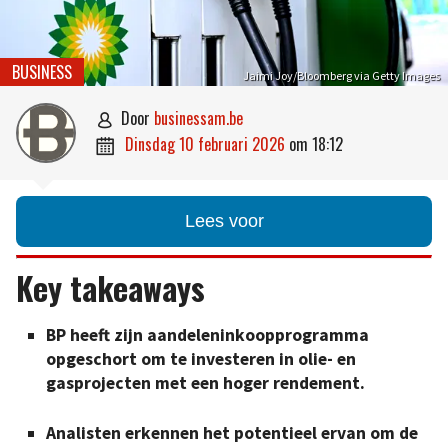
BUSINESS
Jaimi Joy/Bloomberg via Getty Images
door
businessam.be

dinsdag 10 februari 2026
om
18:12

Lees voor
Key takeaways
BP heeft zijn aandeleninkoopprogramma
opgeschort om te investeren in olie- en
gasprojecten met een hoger rendement.
Analisten erkennen het potentieel ervan om de