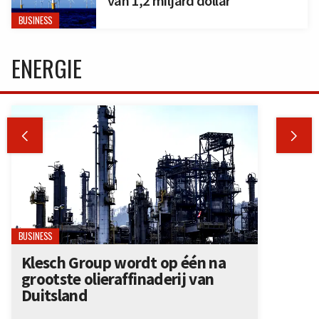
van 1,2 miljard dollar
BUSINESS
ENERGIE


BUSINESS
Klesch Group wordt op één na
grootste olieraffinaderij van
Duitsland