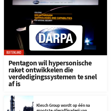
BUITENLAND
Pentagon wil hypersonische
raket ontwikkelen die
verdedigingssystemen te snel
af is
Klesch Group wordt op één na
grootste olieraffinaderij van