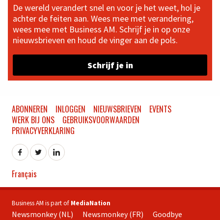
De wereld verandert snel en voor je het weet, hol je
achter de feiten aan. Wees mee met verandering,
wees mee met Business AM. Schrijf je in op onze
nieuwsbrieven en houd de vinger aan de pols.
Schrijf je in
ABONNEREN
INLOGGEN
NIEUWSBRIEVEN
EVENTS
WERK BIJ ONS
GEBRUIKSVOORWAARDEN
PRIVACYVERKLARING
Français
Business AM is part of
MediaNation
Newsmonkey (NL)
Newsmonkey (FR)
Goodbye