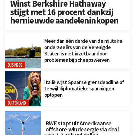
Winst Berkshire Hathaway
stijgt met 16 procent dankzij
hernieuwde aandeleninkopen
Meer dan één derde van de militaire
onderzeeërs van de Verenigde
Staten is niet inzetbaar door
problemen bij scheepswerven
BUSINESS
Italië wijst Spaanse grensdeadline af
terwijl diplomatieke spanningen
oplopen
BUITENLAND
RWE stapt uit Amerikaanse
offshore-windenergie via deal