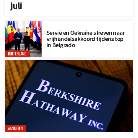
juli
Servië en Oekraïne streven naar
vrijhandelsakkoord tijdens top
in Belgrado
BUITENLAND
AANDELEN