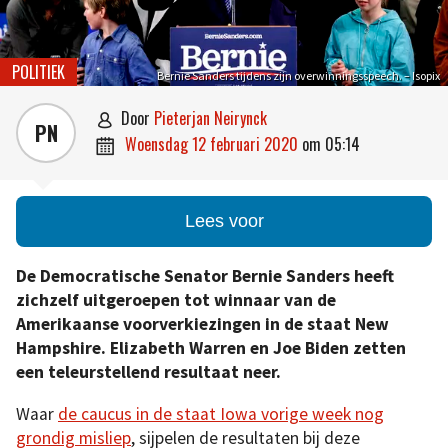
POLITIEK
Bernie Sanders tijdens zijn overwinningsspeech. – Isopix
door
Pieterjan Neirynck

PN
woensdag 12 februari 2020
om
05:14

Lees voor
De Democratische Senator Bernie Sanders heeft
zichzelf uitgeroepen tot winnaar van de
Amerikaanse voorverkiezingen in de staat New
Hampshire. Elizabeth Warren en Joe Biden zetten
een teleurstellend resultaat neer.
Waar
de caucus in de staat Iowa vorige week nog
grondig misliep
, sijpelen de resultaten bij deze