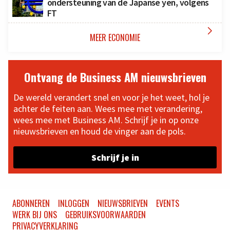
ondersteuning van de Japanse yen, volgens
FT

MEER ECONOMIE
Ontvang de Business AM nieuwsbrieven
De wereld verandert snel en voor je het weet, hol je
achter de feiten aan. Wees mee met verandering,
wees mee met Business AM. Schrijf je in op onze
nieuwsbrieven en houd de vinger aan de pols.
Schrijf je in
ABONNEREN
INLOGGEN
NIEUWSBRIEVEN
EVENTS
WERK BIJ ONS
GEBRUIKSVOORWAARDEN
PRIVACYVERKLARING