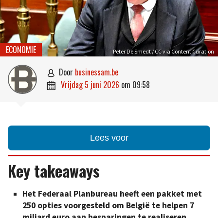
ECONOMIE
Peter De Smedt / CC via Content Curation
door
businessam.be

vrijdag 5 juni 2026
om
09:58

Lees voor
Key takeaways
Het Federaal Planbureau heeft een pakket met
250 opties voorgesteld om België te helpen 7
miljard euro aan besparingen te realiseren.