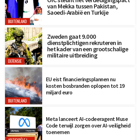
OIC steunt het verdedigingspact
van Mekka tussen Pakistan,
Saoedi-Arabië en Turkije
BUITENLAND
Zweden gaat 9.000
dienstplichtigen rekruteren in
het kader van een grootschalige
militaire uitbreiding
DEFENSIE
EU eist financieringsplannen nu
kosten bosbranden oplopen tot 19
miljard euro
BUITENLAND
Meta lanceert AI-codeeragent Muse
Code terwijl zorgen over AI-veiligheid
toenemen