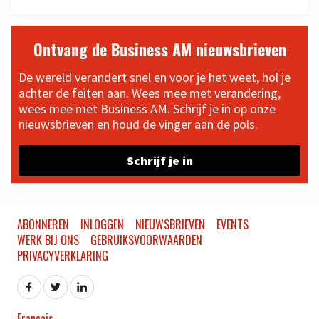
Ontvang de Business AM nieuwsbrieven
De wereld verandert snel en voor je het weet, hol je
achter de feiten aan. Wees mee met verandering,
wees mee met Business AM. Schrijf je in op onze
nieuwsbrieven en houd de vinger aan de pols.
Schrijf je in
ABONNEREN
INLOGGEN
NIEUWSBRIEVEN
EVENTS
WERK BIJ ONS
GEBRUIKSVOORWAARDEN
PRIVACYVERKLARING
Français