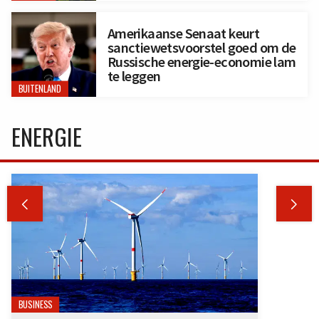
Amerikaanse Senaat keurt
sanctiewetsvoorstel goed om de
Russische energie-economie lam
te leggen
BUITENLAND
ENERGIE


BUSINESS