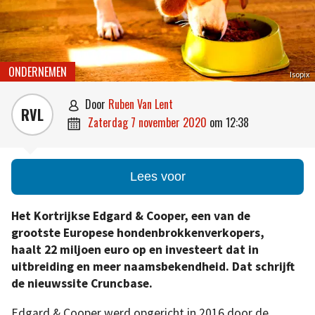
ONDERNEMEN
Isopix
door
Ruben Van Lent

RVL
zaterdag 7 november 2020
om
12:38

Lees voor
Het Kortrijkse Edgard & Cooper, een van de
grootste Europese hondenbrokkenverkopers,
haalt 22 miljoen euro op en investeert dat in
uitbreiding en meer naamsbekendheid. Dat schrijft
de nieuwssite Cruncbase.
Edgard & Cooper werd opgericht in 2016 door de