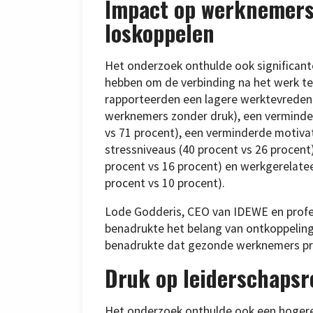
Impact op werknemers
loskoppelen
Het onderzoek onthulde ook significan
hebben om de verbinding na het werk te
rapporteerden een lagere werktevredenh
werknemers zonder druk), een verminderd
vs 71 procent), een verminderde motivat
stressniveaus (40 procent vs 26 procent)
procent vs 16 procent) en werkgerelate
procent vs 10 procent).
Lode Godderis, CEO van IDEWE en profe
benadrukte het belang van ontkoppeling
benadrukte dat gezonde werknemers prod
Druk op leiderschapsr
Het onderzoek onthulde ook een hogere d