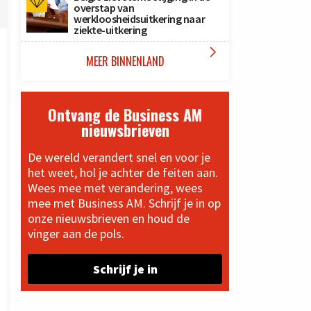
overstap van
werkloosheidsuitkering naar
ziekte-uitkering

MEER BINNENLAND
Ontvang de Business AM
nieuwsbrieven
De wereld verandert snel en voor je
het weet, hol je achter de feiten aan.
Wees mee met verandering, wees
mee met Business AM. Schrijf je in op
onze nieuwsbrieven en houd de
vinger aan de pols.
Schrijf je in