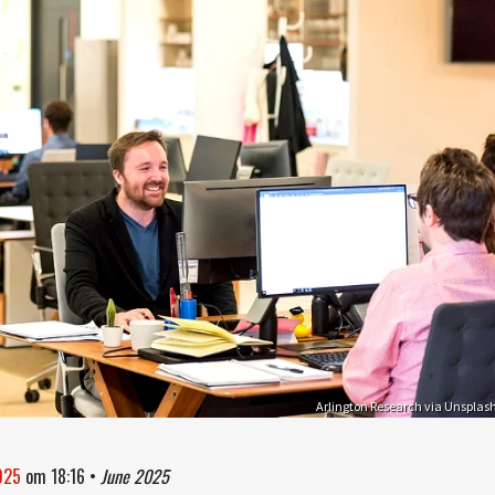
Arlington Research via Unsplas
2025
om
18:16
•
June 2025