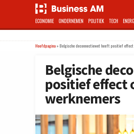
ECONOMIE
ONDERNEMEN
POLITIEK
TECH
ENERG
Hoofdpagina
»
Belgische deconnectiewet heeft positief effect
Belgische deco
positief effect
werknemers