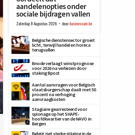
aandelenopties onder
sociale bijdragen vallen
Zaterdag 8 Augustus 2026
door
businessam.be
Belgische dienstensector groeit
licht, terwijl handel en horeca
terugvallen
Bnode verlaagt winstprognose
voor 2026 na verliezen door
staking Bpost
Aantal aanvragen voor Belgisch
staatsburgerschap daalt met 50
procent na verhoging
aanvraagkosten
Stagiaire gearresteerd voor
h
spionage op het SHAPE-
hoofdkwartier van de NAVO in
Bergen
België ziet sterke stijging in de