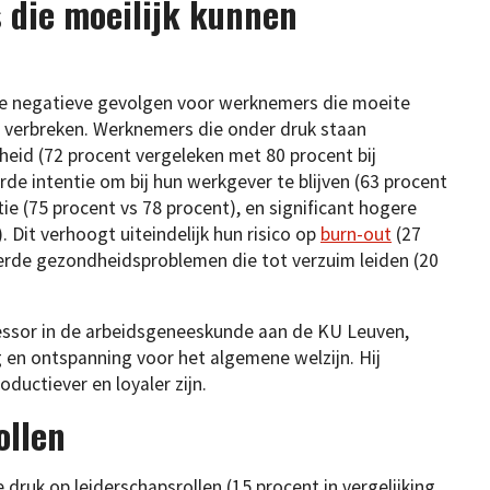
 die moeilijk kunnen
te negatieve gevolgen voor werknemers die moeite
 verbreken. Werknemers die onder druk staan
eid (72 procent vergeleken met 80 procent bij
e intentie om bij hun werkgever te blijven (63 procent
ie (75 procent vs 78 procent), en significant hogere
. Dit verhoogt uiteindelijk hun risico op
burn-out
(27
erde gezondheidsproblemen die tot verzuim leiden (20
ssor in de arbeidsgeneeskunde aan de KU Leuven,
 en ontspanning voor het algemene welzijn. Hij
uctiever en loyaler zijn.
ollen
ruk op leiderschapsrollen (15 procent in vergelijking