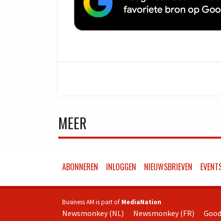
MEER
ABONNEREN
INLOGGEN
NIEUWSBRIEVEN
EVENT
Business AM is part of
MediaNation
Newsmonkey (NL)
Newsmonkey (FR)
Good