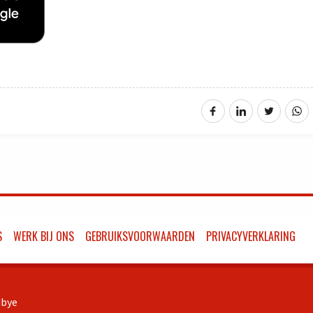
S
WERK BIJ ONS
GEBRUIKSVOORWAARDEN
PRIVACYVERKLARING
bye