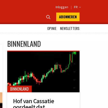
Inloggen
|
FR

ABONNEREN

OPINIE
NEWSLETTERS
BINNENLAND
BINNENLAND
Hof van Cassatie
oordeelt dat