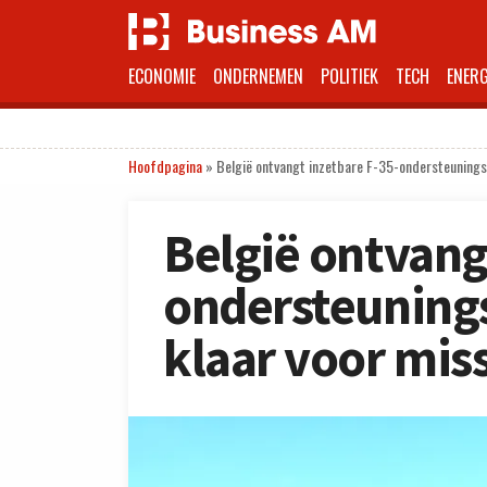
ECONOMIE
ONDERNEMEN
POLITIEK
TECH
ENERG
Hoofdpagina
»
België ontvangt inzetbare F-35-ondersteuningsc
België ontvang
ondersteunings
klaar voor mis