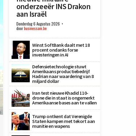
onderzeeër INS Drakon
aan Israël
Donderdag 6 Augustus 2026
door
businessam.be
Winst SoftBank daalt met 18
procent ondanks forse
investeringen in AI
Defensietechnologie stuwt
Amerikaans productiebedrijf
Hadrian naar waardering van 8
miljard dollar
Iran test nieuwe Khadid 110-
drone die in staat is ongemerkt
Amerikaanse bases aan te vallen
s
Trump ontkent dat Verenigde
Staten kampen met tekort aan
munitie en wapens