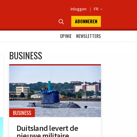
Inloggen
|
FR

ABONNEREN

OPINIE
NEWSLETTERS
BUSINESS
BUSINESS
Duitsland levert de
nieuwe militaire