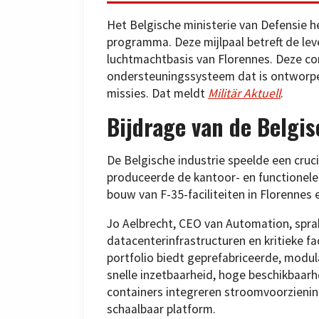
Het Belgische ministerie van Defensie hee
programma. Deze mijlpaal betreft de leve
luchtmachtbasis van Florennes. Deze co
ondersteuningssysteem dat is ontworpen
missies. Dat meldt
Militär Aktuell
.
Bijdrage van de Belgis
De Belgische industrie speelde een cruci
produceerde de kantoor- en functionele c
bouw van F-35-faciliteiten in Florennes 
Jo Aelbrecht, CEO van Automation, sprak 
datacenterinfrastructuren en kritieke f
portfolio biedt geprefabriceerde, mod
snelle inzetbaarheid, hoge beschikbaar
containers integreren stroomvoorziening
schaalbaar platform.