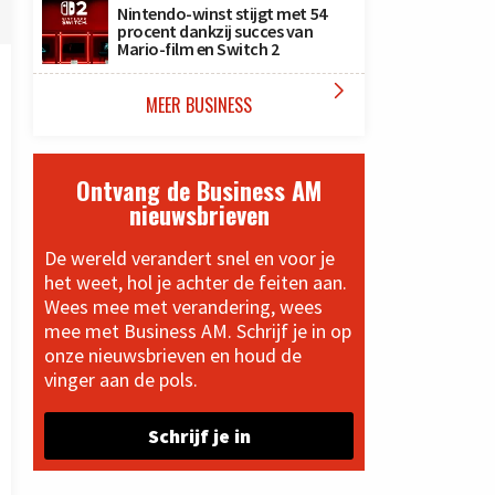
Nintendo-winst stijgt met 54
procent dankzij succes van
Mario-film en Switch 2

MEER BUSINESS
Ontvang de Business AM
nieuwsbrieven
De wereld verandert snel en voor je
het weet, hol je achter de feiten aan.
Wees mee met verandering, wees
mee met Business AM. Schrijf je in op
onze nieuwsbrieven en houd de
vinger aan de pols.
Schrijf je in