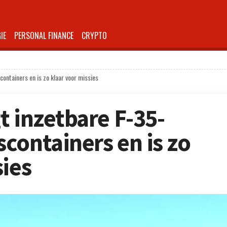
IE
PERSONAL FINANCE
CRYPTO
ontainers en is zo klaar voor missies
t inzetbare F-35-
containers en is zo
sies