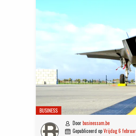
BUSINESS
door
businessam.be

gepubliceerd op
vrijdag 6 februa
