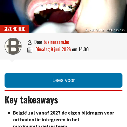
GEZONDHEID
Atikah Akhtar via Unsplash
door
businessam.be

dinsdag 9 juni 2026
om
14:00

Lees voor
Key takeaways
België zal vanaf 2027 de eigen bijdragen voor
orthodontie integreren in het
maximumtariefsysteem.