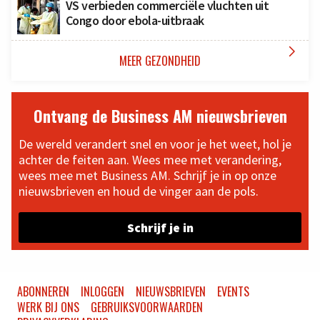
VS verbieden commerciële vluchten uit
Congo door ebola-uitbraak

MEER GEZONDHEID
Ontvang de Business AM nieuwsbrieven
De wereld verandert snel en voor je het weet, hol je
achter de feiten aan. Wees mee met verandering,
wees mee met Business AM. Schrijf je in op onze
nieuwsbrieven en houd de vinger aan de pols.
Schrijf je in
ABONNEREN
INLOGGEN
NIEUWSBRIEVEN
EVENTS
WERK BIJ ONS
GEBRUIKSVOORWAARDEN