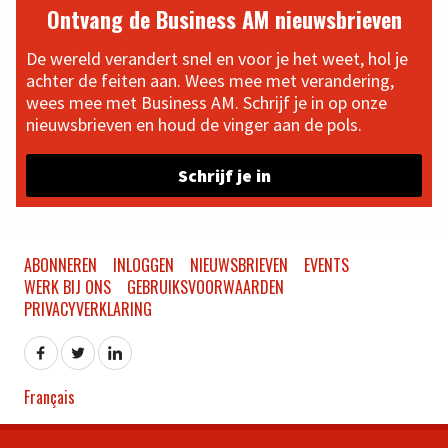
Ontvang de Business AM nieuwsbrieven
De wereld verandert snel en voor je het weet, hol je
achter de feiten aan. Wees mee met verandering,
wees mee met Business AM. Schrijf je in op onze
nieuwsbrieven en houd de vinger aan de pols.
Schrijf je in
ABONNEREN
INLOGGEN
NIEUWSBRIEVEN
EVENTS
WERK BIJ ONS
GEBRUIKSVOORWAARDEN
PRIVACYVERKLARING
Français