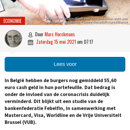
Contactloos betalen heeft door de coronacrisis sterk aan
ECONOMIE
populariteit gewonnen. – Georg Wenzel/Picture Alliance
door
Marc Horckmans

zaterdag 15 mei 2021
om
07:17

Lees voor
In België hebben de burgers nog gemiddeld 55,60
euro cash geld in hun portefeuille. Dat bedrag is
onder de invloed van de coronacrisis duidelijk
verminderd. Dit blijkt uit een studie van de
bankenfederatie Febelfin, in samenwerking met
Mastercard, Visa, Worldline en de Vrije Universiteit
Brussel (VUB).