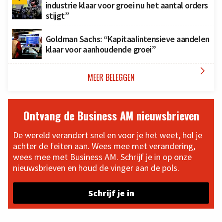
industrie klaar voor groei nu het aantal orders
stijgt”
Goldman Sachs: “Kapitaalintensieve aandelen
klaar voor aanhoudende groei”

MEER BELEGGEN
Ontvang de Business AM nieuwsbrieven
De wereld verandert snel en voor je het weet, hol je
achter de feiten aan. Wees mee met verandering,
wees mee met Business AM. Schrijf je in op onze
nieuwsbrieven en houd de vinger aan de pols.
Schrijf je in