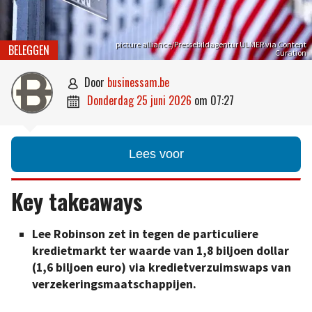
picture alliance/Pressebildagentur ULMER via Content
BELEGGEN
Curation
door
businessam.be

donderdag 25 juni 2026
om
07:27

Lees voor
Key takeaways
Lee Robinson zet in tegen de particuliere
kredietmarkt ter waarde van 1,8 biljoen dollar
(1,6 biljoen euro) via kredietverzuimswaps van
verzekeringsmaatschappijen.