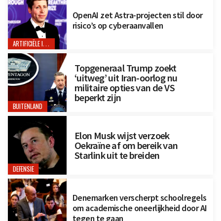
OpenAI zet Astra-projecten stil door
risico’s op cyberaanvallen
ARTIFICIËLE INTELLIGENTIE
Topgeneraal Trump zoekt
‘uitweg’ uit Iran-oorlog nu
militaire opties van de VS
beperkt zijn
BUITENLAND
Elon Musk wijst verzoek
Oekraïne af om bereik van
Starlink uit te breiden
DEFENSIE
Denemarken verscherpt schoolregels
om academische oneerlijkheid door AI
tegen te gaan