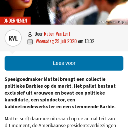
ONDERNEMEN
Een Barbie. – Isopix
door
Ruben Van Lent

RVL
woensdag 29 juli 2020
om
13:02

Lees voor
Speelgoedmaker Mattel brengt een collectie
politieke Barbies op de markt. Het pallet bestaat
exclusief uit vrouwen en bevat een politieke
kandidate, een spindoctor, een
kabinetmedewerkster en een stemmende Barbie.
Mattel surft daarmee uiteraard op de actualiteit van
dit moment, de Amerikaanse presidentsverkiezingen