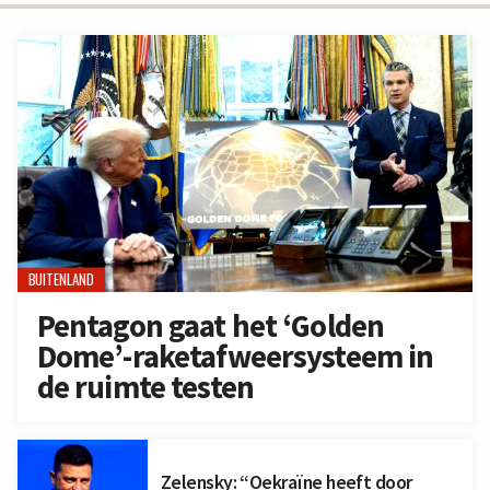
BUITENLAND
Pentagon gaat het ‘Golden
Dome’-raketafweersysteem in
de ruimte testen
Zelensky: “Oekraïne heeft door