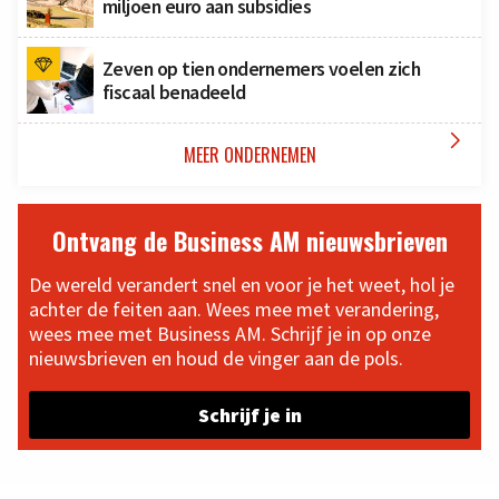
miljoen euro aan subsidies
Zeven op tien ondernemers voelen zich
fiscaal benadeeld

MEER ONDERNEMEN
Ontvang de Business AM nieuwsbrieven
De wereld verandert snel en voor je het weet, hol je
achter de feiten aan. Wees mee met verandering,
wees mee met Business AM. Schrijf je in op onze
nieuwsbrieven en houd de vinger aan de pols.
Schrijf je in