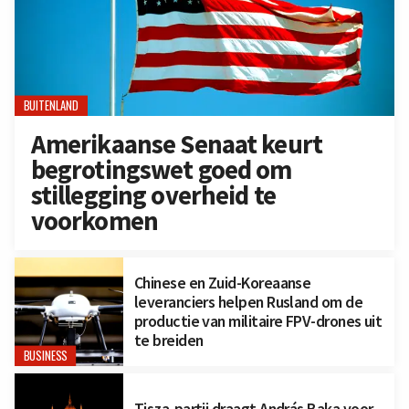
BUITENLAND
Amerikaanse Senaat keurt
begrotingswet goed om
stillegging overheid te
voorkomen
Chinese en Zuid-Koreaanse
leveranciers helpen Rusland om de
productie van militaire FPV-drones uit
te breiden
BUSINESS
Tisza-partij draagt András Baka voor