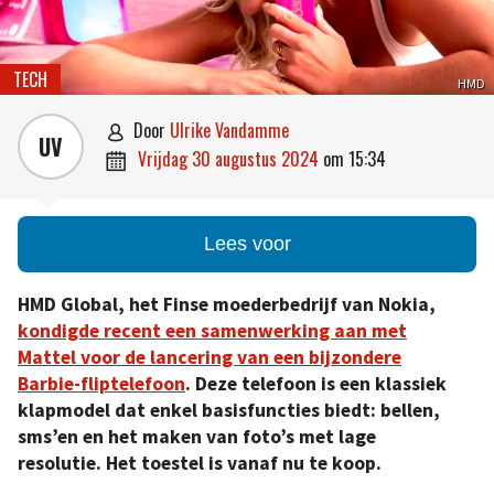
TECH
HMD
door
Ulrike Vandamme

UV
vrijdag 30 augustus 2024
om
15:34

Lees voor
HMD Global, het Finse moederbedrijf van Nokia,
kondigde recent een samenwerking aan met
Mattel voor de lancering van een bijzondere
Barbie-fliptelefoon
. Deze telefoon is een klassiek
klapmodel dat enkel basisfuncties biedt: bellen,
sms’en en het maken van foto’s met lage
resolutie. Het toestel is vanaf nu te koop.