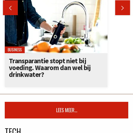


BUSINESS
Transparantie stopt niet bij
voeding. Waarom dan wel bij
drinkwater?
LEES MEER...
TECH