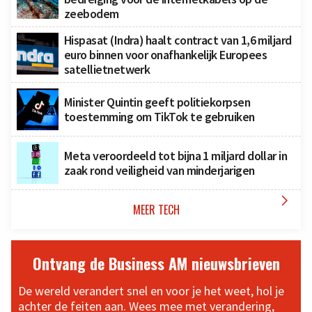
zeebodem
Hispasat (Indra) haalt contract van 1,6 miljard
euro binnen voor onafhankelijk Europees
satellietnetwerk
Minister Quintin geeft politiekorpsen
toestemming om TikTok te gebruiken
Meta veroordeeld tot bijna 1 miljard dollar in
zaak rond veiligheid van minderjarigen

MEER TECH
Ontvang de Business AM nieuwsbrieven
De wereld verandert snel en voor je het weet, hol je
achter de feiten aan. Wees mee met verandering,