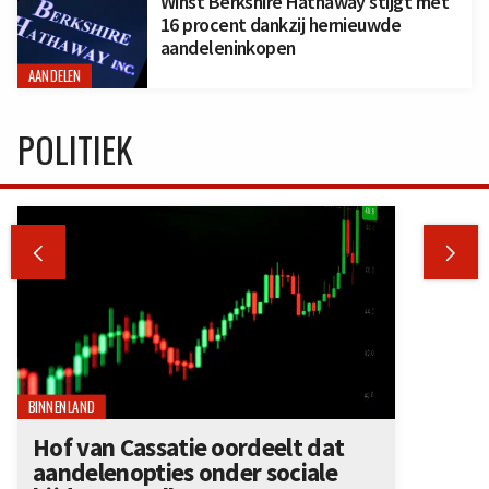
Winst Berkshire Hathaway stijgt met
16 procent dankzij hernieuwde
aandeleninkopen
AANDELEN
POLITIEK


BINNENLAND
Hof van Cassatie oordeelt dat
aandelenopties onder sociale