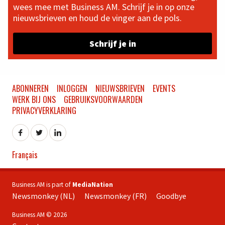
wees mee met Business AM. Schrijf je in op onze
nieuwsbrieven en houd de vinger aan de pols.
Schrijf je in
ABONNEREN
INLOGGEN
NIEUWSBRIEVEN
EVENTS
WERK BIJ ONS
GEBRUIKSVOORWAARDEN
PRIVACYVERKLARING
Français
Business AM is part of
MediaNation
Newsmonkey (NL)
Newsmonkey (FR)
Goodbye
Business AM © 2026