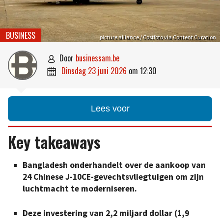
BUSINESS
picture alliance / Costfoto via Content Curation
door
businessam.be

dinsdag 23 juni 2026
om
12:30

Lees voor
Key takeaways
Bangladesh onderhandelt over de aankoop van
24 Chinese J-10CE-gevechtsvliegtuigen om zijn
luchtmacht te moderniseren.
Deze investering van 2,2 miljard dollar (1,9