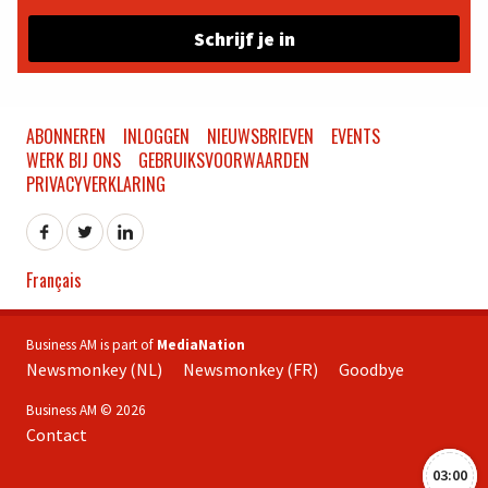
Schrijf je in
ABONNEREN
INLOGGEN
NIEUWSBRIEVEN
EVENTS
WERK BIJ ONS
GEBRUIKSVOORWAARDEN
PRIVACYVERKLARING
Français
Business AM is part of
MediaNation
Newsmonkey (NL)
Newsmonkey (FR)
Goodbye
Business AM © 2026
Contact
03:00