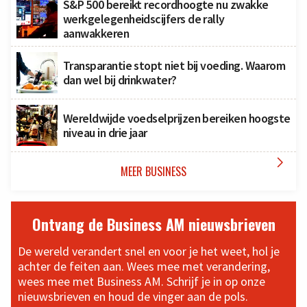
S&P 500 bereikt recordhoogte nu zwakke
werkgelegenheidscijfers de rally
aanwakkeren
Transparantie stopt niet bij voeding. Waarom
dan wel bij drinkwater?
Wereldwijde voedselprijzen bereiken hoogste
niveau in drie jaar

MEER BUSINESS
Ontvang de Business AM nieuwsbrieven
De wereld verandert snel en voor je het weet, hol je
achter de feiten aan. Wees mee met verandering,
wees mee met Business AM. Schrijf je in op onze
nieuwsbrieven en houd de vinger aan de pols.