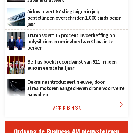
satellietnetwerk
Airbus levert 67 vliegtuigen in juli;
bestellingen overschrijden 1.000 sinds begin
jaar
Trump voert 15 procent invoerheffing op
polysilicium in om invloed van China in te
perken
Belfius boekt recordwinst van 521 miljoen
euro in eerste halfjaar
Oekraïne introduceert nieuwe, door
straalmotoren aangedreven drone voor verre
aanvallen

MEER BUSINESS
Ontvang de Business AM nieuwsbrieven