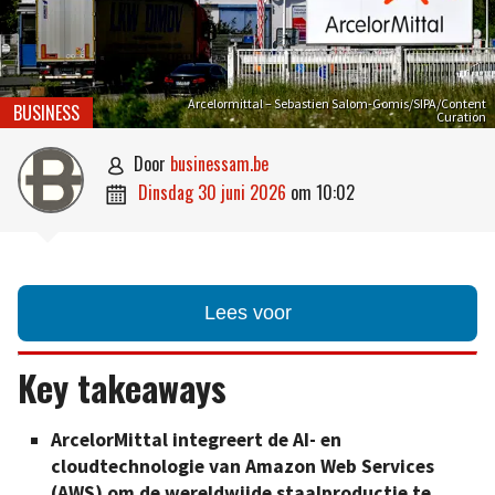
Arcelormittal – Sebastien Salom-Gomis/SIPA/Content
BUSINESS
Curation
door
businessam.be

dinsdag 30 juni 2026
om
10:02

Lees voor
Key takeaways
ArcelorMittal integreert de AI- en
cloudtechnologie van Amazon Web Services
(AWS) om de wereldwijde staalproductie te