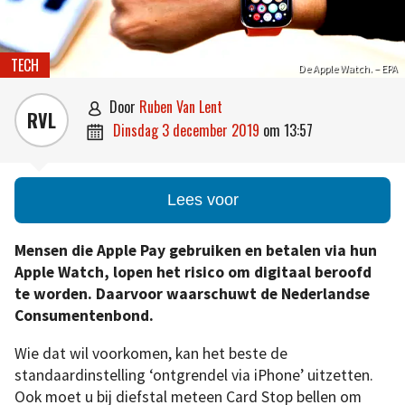
TECH
De Apple Watch. – EPA
door
Ruben Van Lent

RVL
dinsdag 3 december 2019
om
13:57

Lees voor
Mensen die Apple Pay gebruiken en betalen via hun
Apple Watch, lopen het risico om digitaal beroofd
te worden. Daarvoor waarschuwt de Nederlandse
Consumentenbond.
Wie dat wil voorkomen, kan het beste de
standaardinstelling ‘ontgrendel via iPhone’ uitzetten.
Ook moet u bij diefstal meteen Card Stop bellen om