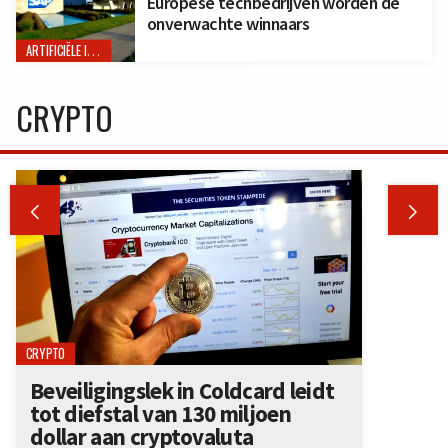
Europese techbedrijven worden de
onverwachte winnaars
ARTIFICIËLE INTELLIGENTIE
CRYPTO


CRYPTO
Beveiligingslek in Coldcard leidt
tot diefstal van 130 miljoen
dollar aan cryptovaluta