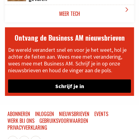

MEER TECH
Ontvang de Business AM nieuwsbrieven
De wereld verandert snel en voor je het weet, hol je
achter de feiten aan. Wees mee met verandering,
wees mee met Business AM. Schrijf je in op onze
nieuwsbrieven en houd de vinger aan de pols.
Schrijf je in
ABONNEREN
INLOGGEN
NIEUWSBRIEVEN
EVENTS
WERK BIJ ONS
GEBRUIKSVOORWAARDEN
PRIVACYVERKLARING