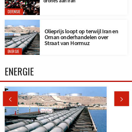
drones aan Iran
DEFENSIE
Olieprijs loopt op terwijl Iran en
Oman onderhandelen over
Straat van Hormuz
ENERGIE
ENERGIE

