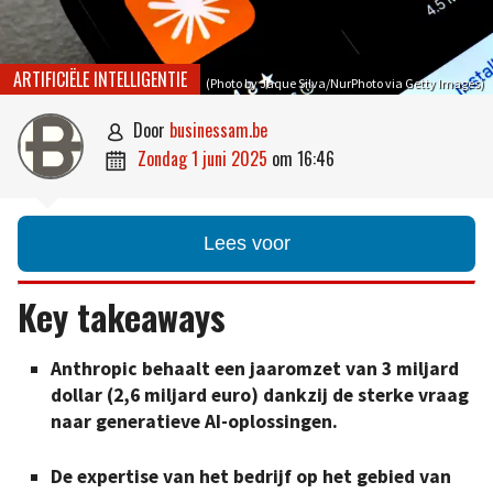
ARTIFICIËLE INTELLIGENTIE
(Photo by Jaque Silva/NurPhoto via Getty Images)
door
businessam.be

zondag 1 juni 2025
om
16:46

Lees voor
Key takeaways
Anthropic behaalt een jaaromzet van 3 miljard
dollar (2,6 miljard euro) dankzij de sterke vraag
naar generatieve AI-oplossingen.
De expertise van het bedrijf op het gebied van