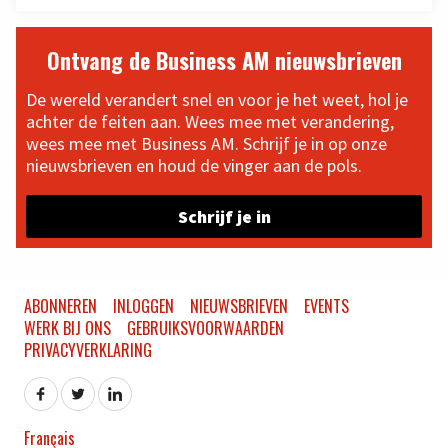
Ontvang de Business AM nieuwsbrieven
De wereld verandert snel en voor je het weet, hol je
achter de feiten aan. Wees mee met verandering,
wees mee met Business AM. Schrijf je in op onze
nieuwsbrieven en houd de vinger aan de pols.
Schrijf je in
ABONNEREN
INLOGGEN
NIEUWSBRIEVEN
EVENTS
WERK BIJ ONS
GEBRUIKSVOORWAARDEN
PRIVACYVERKLARING
Français