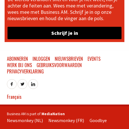
achter de feiten aan. Wees mee met verandering,
wees mee met Business AM. Schrijf je in op onze
nieuwsbrieven en houd de vinger aan de pols.
Schrijf je in
ABONNEREN
INLOGGEN
NIEUWSBRIEVEN
EVENTS
WERK BIJ ONS
GEBRUIKSVOORWAARDEN
PRIVACYVERKLARING
Français
Business AM is part of
MediaNation
Newsmonkey (NL)
Newsmonkey (FR)
Goodbye