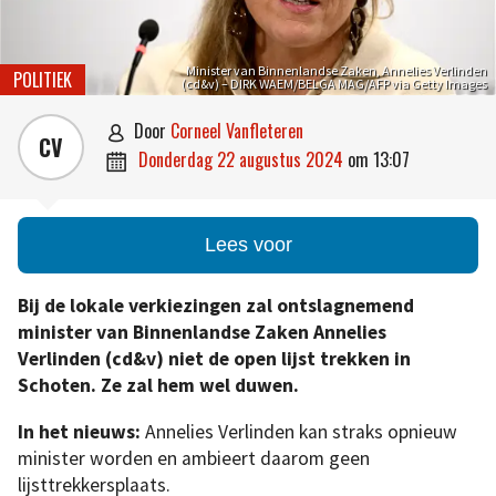
Minister van Binnenlandse Zaken, Annelies Verlinden
POLITIEK
(cd&v) – DIRK WAEM/BELGA MAG/AFP via Getty Images
door
Corneel Vanfleteren

CV
donderdag 22 augustus 2024
om
13:07

Lees voor
Bij de lokale verkiezingen zal ontslagnemend
minister van Binnenlandse Zaken Annelies
Verlinden (cd&v) niet de open lijst trekken in
Schoten. Ze zal hem wel duwen.
In het nieuws:
Annelies Verlinden kan straks opnieuw
minister worden en ambieert daarom geen
lijsttrekkersplaats.