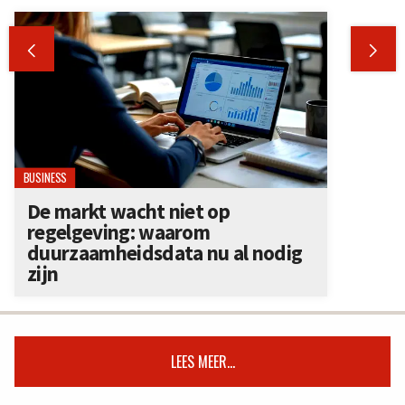


BUSINESS
De markt wacht niet op
regelgeving: waarom
duurzaamheidsdata nu al nodig
zijn
LEES MEER...