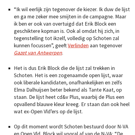
“Ik wil eerlijk zijn tegenover de kiezer. Ik duw de lijst
en ga me zeker mee smijten in de campagne. Maar
ik ben er ook van overtuigd dat Erik Block een
geschiktere kopman is. Ook al omdat hij zich, in
tegenstelling tot ikzelf, volledig op Schoten zal
kunnen focussen”, geeft
Verlinden
aan tegenover
Gazet van Antwerpen
.
Het is dus Erik Block die de lijst zal trekken in
Schoten. Het is een zogenaamde open lijst, waar
ook liberale kandidaten, onafhankelijken en zelfs
Elma Dalhuijsen beter bekend als Tante Kaat, op
staan. De lijst heet cd&v Plus, waarbij de Plus een
opvallend blauwe kleur kreeg. Er staan dan ook heel
wat ex-Open Vld’ers op de lijst.
Op dit moment wordt Schoten bestuurd door N-VA
en Open Vld. Block wil vooral af van de N-VA: “De