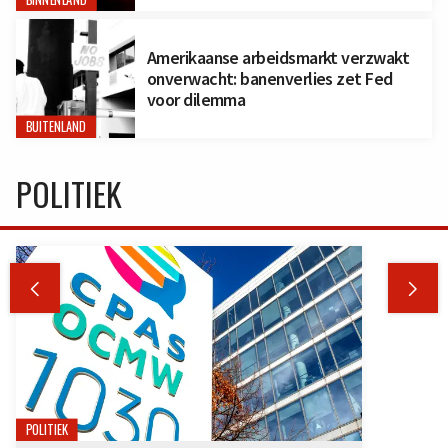
BINNENLAND
Amerikaanse arbeidsmarkt verzwakt
onverwacht: banenverlies zet Fed
voor dilemma
BUITENLAND
POLITIEK


POLITIEK