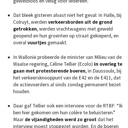
geweldloos en veilig voor iedereen.”
Dat bleek gisteren alvast niet het geval: in Halle, bij
Colruyt, werden
verkeersborden uit de grond
getrokken
, werden vrachtwagens met geweld
geopend en hun groenten op straat gekieperd, en
overal
vuurtjes
gemaakt.
In Wallonië probeerde de minister van Milieu van de
Waalse regering, Céline Tellier (Ecolo)
in overleg te
gaan met protesterende boeren
, in Daussoulx, bij
het verkeersknooppunt van de E42 en de E411, dat
de actievoerders al sinds zondag permanent bezet
houden.
Daar gaf Tellier ook een interview voor de RTBF: “Ik
ben hier gekomen om hun colère te beluisteren.”
Maar
de vijandigheden werd zo groot
dat het
interview moest stopgezet worden. En de boeren