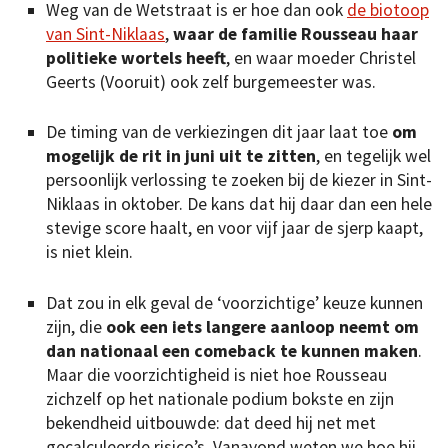
Weg van de Wetstraat is er hoe dan ook
de biotoop
van
Sint-Niklaas
,
waar de familie Rousseau haar
politieke wortels heeft
, en waar moeder Christel
Geerts (Vooruit) ook zelf burgemeester was.
De timing van de verkiezingen dit jaar laat toe
om
mogelijk de rit in juni uit te zitten
, en tegelijk wel
persoonlijk verlossing te zoeken bij de kiezer in Sint-
Niklaas in oktober. De kans dat hij daar dan een hele
stevige score haalt, en voor vijf jaar de sjerp kaapt,
is niet klein.
Dat zou in elk geval de ‘voorzichtige’ keuze kunnen
zijn, die
ook een iets langere aanloop neemt om
dan nationaal een comeback te kunnen maken
.
Maar die voorzichtigheid is niet hoe Rousseau
zichzelf op het nationale podium bokste en zijn
bekendheid uitbouwde: dat deed hij net met
gecalculeerde risico’s. Vanavond weten we hoe hij