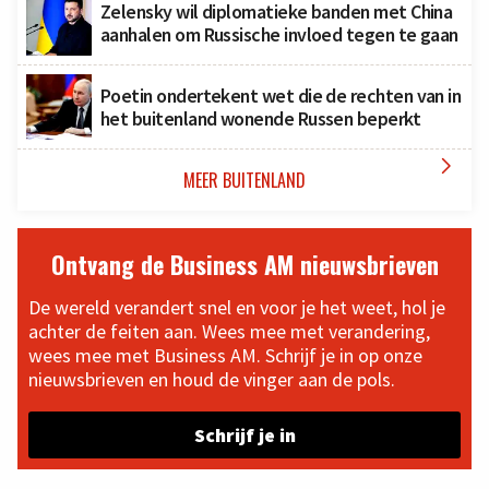
Zelensky wil diplomatieke banden met China
aanhalen om Russische invloed tegen te gaan
Poetin ondertekent wet die de rechten van in
het buitenland wonende Russen beperkt

MEER BUITENLAND
Ontvang de Business AM nieuwsbrieven
De wereld verandert snel en voor je het weet, hol je
achter de feiten aan. Wees mee met verandering,
wees mee met Business AM. Schrijf je in op onze
nieuwsbrieven en houd de vinger aan de pols.
Schrijf je in