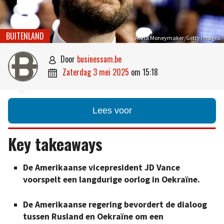
BUITENLAND
Anna Moneymaker/Getty Images
door
businessam.be

zaterdag 3 mei 2025
om
15:18

Lees voor
Key takeaways
De Amerikaanse vicepresident JD Vance
voorspelt een langdurige oorlog in Oekraïne.
De Amerikaanse regering bevordert de dialoog
tussen Rusland en Oekraïne om een