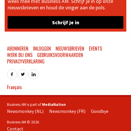
wees mee met Business AM. Schrijf je in op onze
nieuwsbrieven en houd de vinger aan de pols.
Schrijf je in
ABONNEREN
INLOGGEN
NIEUWSBRIEVEN
EVENTS
WERK BIJ ONS
GEBRUIKSVOORWAARDEN
PRIVACYVERKLARING
Français
Business AM is part of
MediaNation
Newsmonkey (NL)
Newsmonkey (FR)
Goodbye
Business AM © 2026
Contact