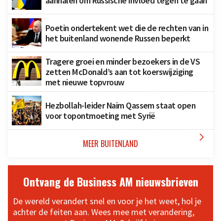
aanhalen om Russische invloed tegen te gaan
Poetin ondertekent wet die de rechten van in
het buitenland wonende Russen beperkt
Tragere groei en minder bezoekers in de VS
zetten McDonald’s aan tot koerswijziging
met nieuwe topvrouw
Hezbollah-leider Naim Qassem staat open
voor topontmoeting met Syrië

MEER BUITENLAND
Ontvang de Business AM nieuwsbrieven
De wereld verandert snel en voor je het weet, hol je
achter de feiten aan. Wees mee met verandering,