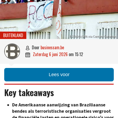
BUITENLAND
ESTADO/SIPA via Content Curation
door
businessam.be

zaterdag 6 juni 2026
om
15:12

Lees voor
Key takeaways
De Amerikaanse aanwijzing van Braziliaanse
bendes als terroristische organisaties vergroot
de financiële lasten en operationele risico’s voor