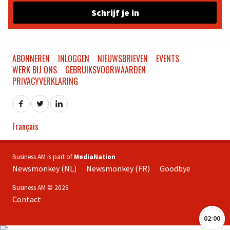
Schrijf je in
ABONNEREN
INLOGGEN
NIEUWSBRIEVEN
EVENTS
WERK BIJ ONS
GEBRUIKSVOORWAARDEN
PRIVACYVERKLARING
Français
Business AM is part of
MediaNation
Newsmonkey (NL)
Newsmonkey (FR)
Goodbye
Business AM © 2026
Contact
02:00