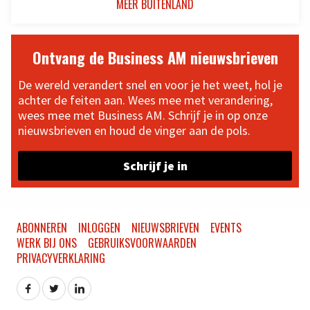
MEER BUITENLAND
Ontvang de Business AM nieuwsbrieven
De wereld verandert snel en voor je het weet, hol je
achter de feiten aan. Wees mee met verandering,
wees mee met Business AM. Schrijf je in op onze
nieuwsbrieven en houd de vinger aan de pols.
Schrijf je in
ABONNEREN
INLOGGEN
NIEUWSBRIEVEN
EVENTS
WERK BIJ ONS
GEBRUIKSVOORWAARDEN
PRIVACYVERKLARING