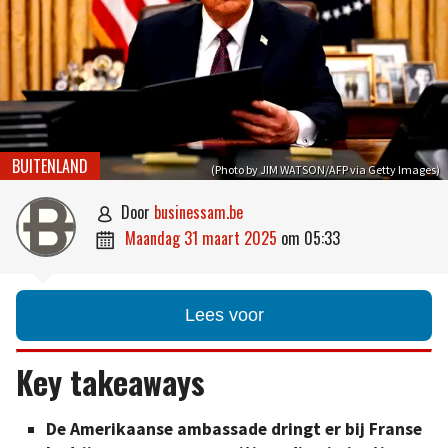
BUITENLAND
(Photo by JIM WATSON/AFP via Getty Images)
door
businessam.be

maandag 31 maart 2025
om
05:33

Lees voor
Key takeaways
De Amerikaanse ambassade dringt er bij Franse