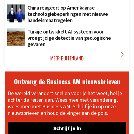
China reageert op Amerikaanse
technologiebeperkingen met nieuwe
handelsmaatregelen
Turkije ontwikkelt AI-systeem voor
vroegtijdige detectie van geologische
gevaren

MEER BUITENLAND
Ontvang de Business AM nieuwsbrieven
De wereld verandert snel en voor je het weet, hol je
achter de feiten aan. Wees mee met verandering,
wees mee met Business AM. Schrijf je in op onze
nieuwsbrieven en houd de vinger aan de pols.
Schrijf je in