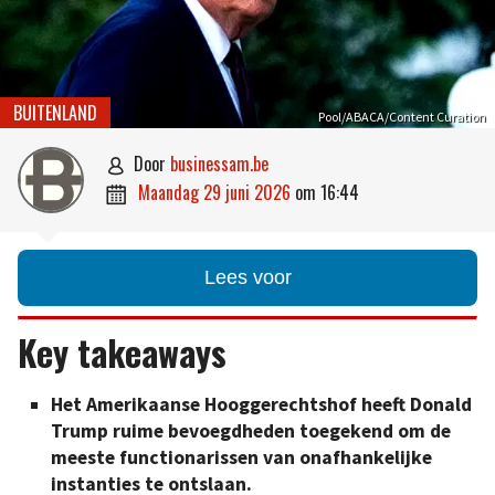
BUITENLAND
Pool/ABACA/Content Curation
door
businessam.be

maandag 29 juni 2026
om
16:44

Lees voor
Key takeaways
Het Amerikaanse Hooggerechtshof heeft Donald
Trump ruime bevoegdheden toegekend om de
meeste functionarissen van onafhankelijke
instanties te ontslaan.