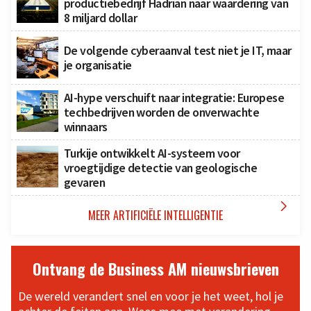
productiebedrijf Hadrian naar waardering van
8 miljard dollar
De volgende cyberaanval test niet je IT, maar
je organisatie
AI-hype verschuift naar integratie: Europese
techbedrijven worden de onverwachte
winnaars
Turkije ontwikkelt AI-systeem voor
vroegtijdige detectie van geologische
gevaren

MEER ARTIFICIËLE INTELLIGENTIE
Ontvang de Business AM nieuwsbrieven
De wereld verandert snel en voor je het weet, hol je