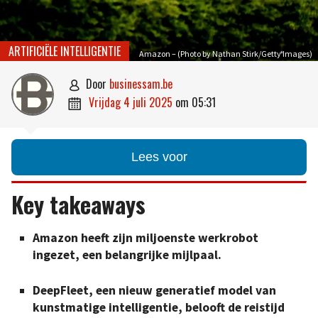
ARTIFICIËLE INTELLIGENTIE
Amazon – (Photo by Nathan Stirk/Getty Images)
door
businessam.be

vrijdag 4 juli 2025
om
05:31

Lees voor
Key takeaways
Amazon heeft zijn miljoenste werkrobot
ingezet, een belangrijke mijlpaal.
DeepFleet, een nieuw generatief model van
kunstmatige intelligentie, belooft de reistijd