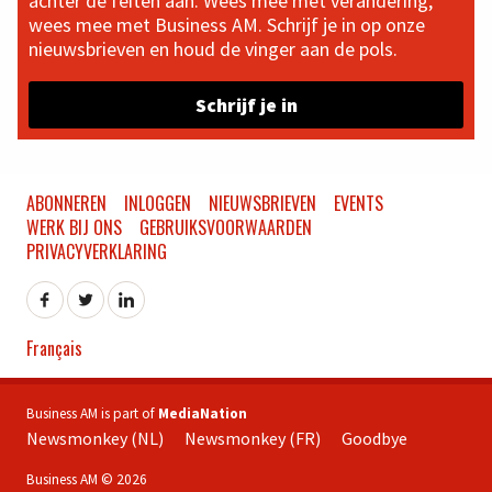
achter de feiten aan. Wees mee met verandering,
wees mee met Business AM. Schrijf je in op onze
nieuwsbrieven en houd de vinger aan de pols.
Schrijf je in
ABONNEREN
INLOGGEN
NIEUWSBRIEVEN
EVENTS
WERK BIJ ONS
GEBRUIKSVOORWAARDEN
PRIVACYVERKLARING
Français
Business AM is part of
MediaNation
Newsmonkey (NL)
Newsmonkey (FR)
Goodbye
Business AM © 2026