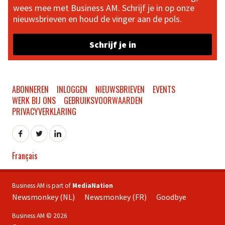
wees mee met Business AM. Schrijf je in op onze
nieuwsbrieven en houd de vinger aan de pols.
Schrijf je in
ABONNEREN
INLOGGEN
NIEUWSBRIEVEN
EVENTS
WERK BIJ ONS
GEBRUIKSVOORWAARDEN
PRIVACYVERKLARING
Français
Business AM is part of
MediaNation
Newsmonkey (NL)
Newsmonkey (FR)
Goodbye
Business AM © 2026