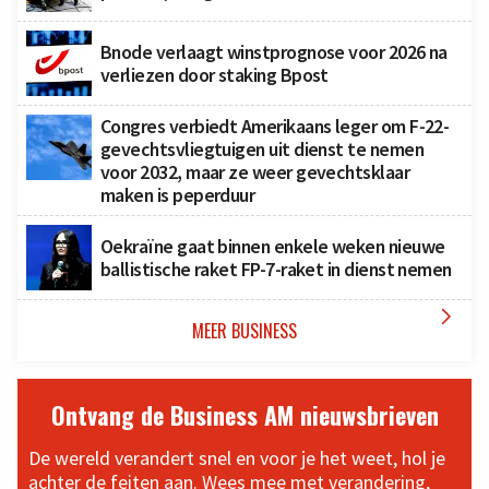
Bnode verlaagt winstprognose voor 2026 na
verliezen door staking Bpost
Congres verbiedt Amerikaans leger om F-22-
gevechtsvliegtuigen uit dienst te nemen
voor 2032, maar ze weer gevechtsklaar
maken is peperduur
Oekraïne gaat binnen enkele weken nieuwe
ballistische raket FP-7-raket in dienst nemen

MEER BUSINESS
Ontvang de Business AM nieuwsbrieven
De wereld verandert snel en voor je het weet, hol je
achter de feiten aan. Wees mee met verandering,