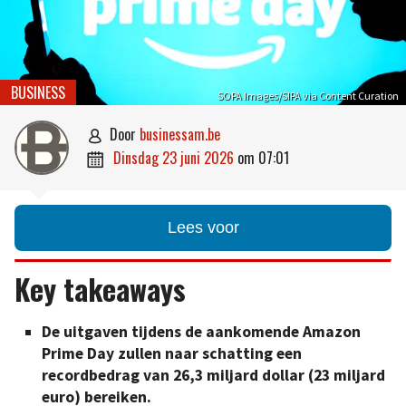
BUSINESS
SOPA Images/SIPA via Content Curation
door
businessam.be

dinsdag 23 juni 2026
om
07:01

Lees voor
Key takeaways
De uitgaven tijdens de aankomende Amazon
Prime Day zullen naar schatting een
recordbedrag van 26,3 miljard dollar (23 miljard
euro) bereiken.