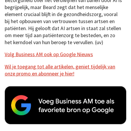
Bezorgdheid over het verdwijnen van banen door AI is
begrijpelijk, maar Beard zegt dat het menselijke
element cruciaal blijft in de gezondheidszorg, vooral
bij het opbouwen van vertrouwen tussen artsen en
patiënten. Hij gelooft dat AI artsen in staat zal stellen
om meer tijd aan patiëntenzorg te besteden, en zo
het kerndoel van hun beroep te vervullen. (uv)
Volg Business AM ook op Google Nieuws
Wil je toegang tot alle artikelen, geniet tijdelijk van
onze promo en abonneer je hier!