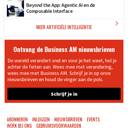
Beyond the App: Agentic AI en de
Composable Interface

MEER ARTIFICIËLE INTELLIGENTIE
Ontvang de Business AM nieuwsbrieven
De wereld verandert snel en voor je het weet, hol je
achter de feiten aan. Wees mee met verandering,
wees mee met Business AM. Schrijf je in op onze
nieuwsbrieven en houd de vinger aan de pols.
Schrijf je in
ABONNEREN
INLOGGEN
NIEUWSBRIEVEN
EVENTS
WERK BIJ ONS
GEBRUIKSVOORWAARDEN