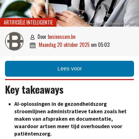
ARTIFICIËLE INTELLIGENTIE
Tima Miroshnichenko via Pexels
door
businessam.be

maandag 20 oktober 2025
om
05:03

Lees voor
Key takeaways
AI-oplossingen in de gezondheidszorg
stroomlijnen administratieve taken zoals het
maken van afspraken en documentatie,
waardoor artsen meer tijd overhouden voor
patiëntenzorg.