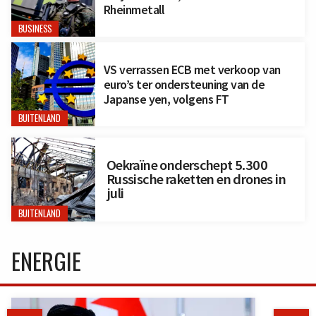
Rheinmetall
BUSINESS
VS verrassen ECB met verkoop van
euro’s ter ondersteuning van de
Japanse yen, volgens FT
BUITENLAND
Oekraïne onderschept 5.300
Russische raketten en drones in
juli
BUITENLAND
ENERGIE