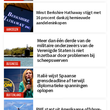
Winst Berkshire Hathaway stijgt met
16 procent dankzij hernieuwde
aandeleninkopen
AANDELEN
Meer dan één derde van de
militaire onderzeeërs van de
Verenigde Staten is niet
inzetbaar door problemen bij
scheepswerven
BUSINESS
Italië wijst Spaanse
grensdeadline af terwijl
diplomatieke spanningen
oplopen
BUITENLAND
RWE stapt uit Amerikaanse offshore-