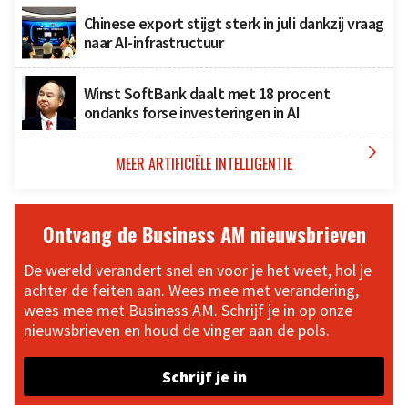
Chinese export stijgt sterk in juli dankzij vraag
naar AI-infrastructuur
Winst SoftBank daalt met 18 procent
ondanks forse investeringen in AI

MEER ARTIFICIËLE INTELLIGENTIE
Ontvang de Business AM nieuwsbrieven
De wereld verandert snel en voor je het weet, hol je
achter de feiten aan. Wees mee met verandering,
wees mee met Business AM. Schrijf je in op onze
nieuwsbrieven en houd de vinger aan de pols.
Schrijf je in