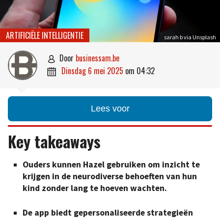
ARTIFICIËLE INTELLIGENTIE
sarah b via Unsplash
door
businessam.be

dinsdag 6 mei 2025
om
04:32

Lees voor
Key takeaways
Ouders kunnen Hazel gebruiken om inzicht te
krijgen in de neurodiverse behoeften van hun
kind zonder lang te hoeven wachten.
De app biedt gepersonaliseerde strategieën