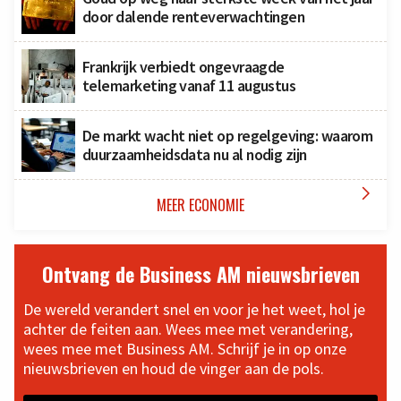
door dalende renteverwachtingen
Frankrijk verbiedt ongevraagde
telemarketing vanaf 11 augustus
De markt wacht niet op regelgeving: waarom
duurzaamheidsdata nu al nodig zijn

MEER ECONOMIE
Ontvang de Business AM nieuwsbrieven
De wereld verandert snel en voor je het weet, hol je
achter de feiten aan. Wees mee met verandering,
wees mee met Business AM. Schrijf je in op onze
nieuwsbrieven en houd de vinger aan de pols.