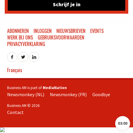
Schrijf je in
ABONNEREN
INLOGGEN
NIEUWSBRIEVEN
EVENTS
WERK BIJ ONS
GEBRUIKSVOORWAARDEN
PRIVACYVERKLARING
Français
Business AM is part of
MediaNation
Newsmonkey (NL)
Newsmonkey (FR)
Goodbye
Business AM © 2026
Contact
03:00