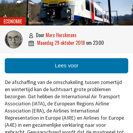
ECONOMIE
door
Marc Horckmans

maandag 29 oktober 2018
om
23:00

Lees voor
De afschaffing van de omschakeling tussen zomertijd
en wintertijd kan de luchtvaart grote problemen
bezorgen. Dat hebben de International Air Transport
Association (IATA), de European Regions Airline
Association (ERA), de Airlines International
Representation in Europe (AIRE) en Airlines for Europe
(A4E) in een gezamenlijke verklaring naar voor
gebracht. Gewaarschuwd wordt dat de maatregel tot