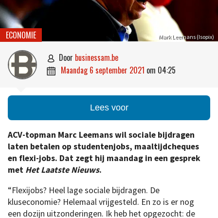
ECONOMIE
Mark Leemans (Isopix)
door
businessam.be

maandag 6 september 2021
om
04:25

Lees voor
ACV-topman Marc Leemans wil sociale bijdragen
laten betalen op studentenjobs, maaltijdcheques
en flexi-jobs. Dat zegt hij maandag in een gesprek
met
Het Laatste Nieuws
.
“Flexijobs? Heel lage sociale bijdragen. De
kluseconomie? Helemaal vrijgesteld. En zo is er nog
een dozijn uitzonderingen. Ik heb het opgezocht: de