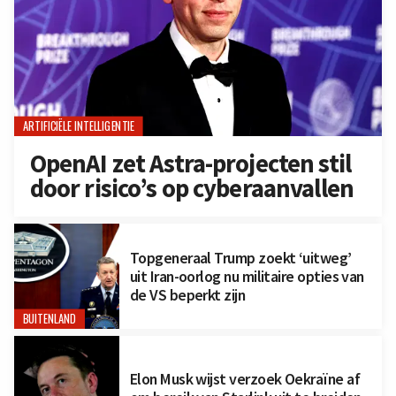
ARTIFICIËLE INTELLIGENTIE
OpenAI zet Astra-projecten stil
door risico’s op cyberaanvallen
Topgeneraal Trump zoekt ‘uitweg’
uit Iran-oorlog nu militaire opties van
de VS beperkt zijn
BUITENLAND
Elon Musk wijst verzoek Oekraïne af