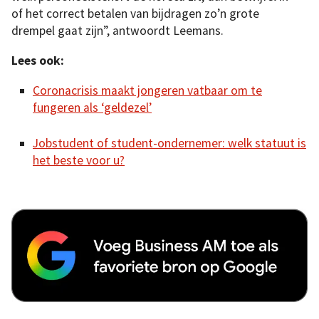
of het correct betalen van bijdragen zo’n grote
drempel gaat zijn”, antwoordt Leemans.
Lees ook:
Coronacrisis maakt jongeren vatbaar om te
fungeren als ‘geldezel’
Jobstudent of student-ondernemer: welk statuut is
het beste voor u?