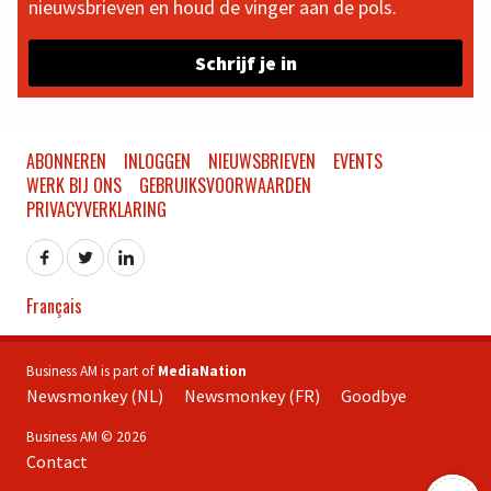
nieuwsbrieven en houd de vinger aan de pols.
Schrijf je in
ABONNEREN
INLOGGEN
NIEUWSBRIEVEN
EVENTS
WERK BIJ ONS
GEBRUIKSVOORWAARDEN
PRIVACYVERKLARING
Français
Business AM is part of
MediaNation
Newsmonkey (NL)
Newsmonkey (FR)
Goodbye
Business AM © 2026
Contact