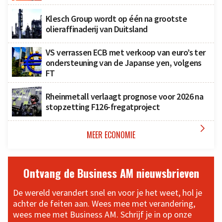
Klesch Group wordt op één na grootste
olieraffinaderij van Duitsland
VS verrassen ECB met verkoop van euro’s ter
ondersteuning van de Japanse yen, volgens
FT
Rheinmetall verlaagt prognose voor 2026 na
stopzetting F126-fregatproject

MEER ECONOMIE
Ontvang de Business AM nieuwsbrieven
De wereld verandert snel en voor je het weet, hol je
achter de feiten aan. Wees mee met verandering,
wees mee met Business AM. Schrijf je in op onze