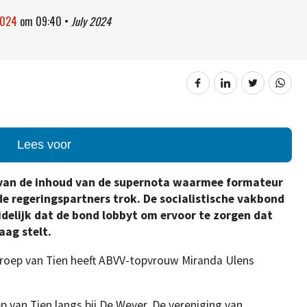
 2024
om
09:40
•
July 2024
Lees voor
d van de inhoud van de supernota waarmee formateur
de regeringspartners trok. De socialistische vakbond
idelijk dat de bond lobbyt om ervoor te zorgen dat
aag stelt.
roep van Tien heeft ABVV-topvrouw Miranda Ulens
van Tien langs bij De Wever. De vereniging van