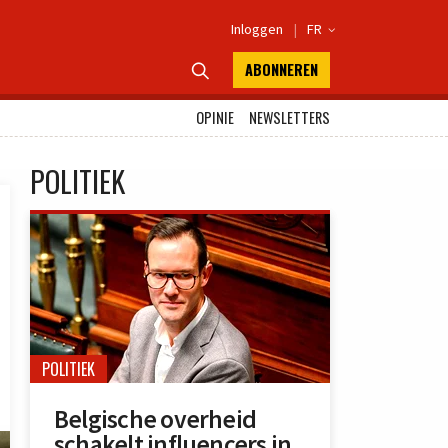
Inloggen
|
FR

ABONNEREN

OPINIE
NEWSLETTERS
POLITIEK
POLITIEK
Belgische overheid
schakelt influencers in