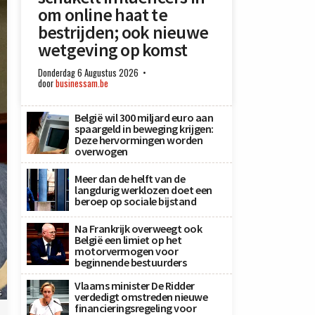
om online haat te
bestrijden; ook nieuwe
wetgeving op komst
Donderdag 6 Augustus 2026
door
businessam.be
België wil 300 miljard euro aan
spaargeld in beweging krijgen:
Deze hervormingen worden
overwogen
Meer dan de helft van de
langdurig werklozen doet een
beroep op sociale bijstand
Na Frankrijk overweegt ook
België een limiet op het
motorvermogen voor
beginnende bestuurders
Vlaams minister De Ridder
s
verdedigt omstreden nieuwe
financieringsregeling voor