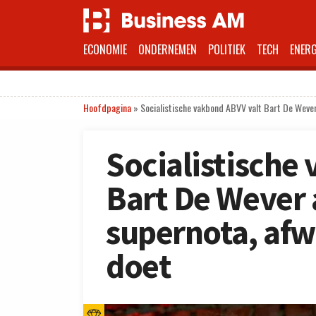
ECONOMIE
ONDERNEMEN
POLITIEK
TECH
ENERG
Hoofdpagina
»
Socialistische vakbond ABVV valt Bart De Wever
Socialistische
Bart De Wever 
supernota, afw
doet