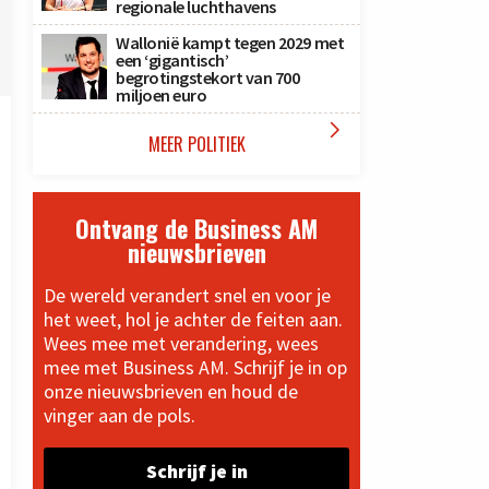
regionale luchthavens
Wallonië kampt tegen 2029 met
een ‘gigantisch’
begrotingstekort van 700
miljoen euro

MEER POLITIEK
Ontvang de Business AM
nieuwsbrieven
De wereld verandert snel en voor je
het weet, hol je achter de feiten aan.
Wees mee met verandering, wees
mee met Business AM. Schrijf je in op
onze nieuwsbrieven en houd de
vinger aan de pols.
Schrijf je in