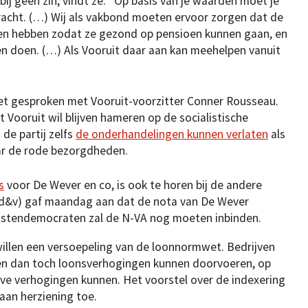
ij geen zin, vindt ze. “Op basis van je waarden moet je
racht. (…) Wij als vakbond moeten ervoor zorgen dat de
n hebben zodat ze gezond op pensioen kunnen gaan, en
n doen. (…) Als Vooruit daar aan kan meehelpen vanuit
et gesproken met Vooruit-voorzitter Conner Rousseau.
t Vooruit wil blijven hameren op de socialistische
de partij zelfs
de onderhandelingen kunnen verlaten
als
ar de rode bezorgdheden.
s
voor De Wever en co, is ook te horen bij de andere
cd&v) gaf maandag aan dat de nota van De Wever
ristendemocraten zal de N-VA nog moeten inbinden.
illen een versoepeling van de loonnormwet. Bedrijven
en dan toch loonsverhogingen kunnen doorvoeren, op
ve verhogingen kunnen. Het voorstel over de indexering
 aan herziening toe.