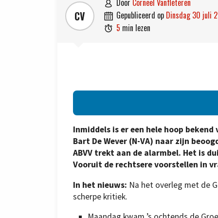
door
Corneel Vanfleteren

CV
gepubliceerd op
dinsdag 30 juli

5
min lezen

Inmiddels is er een hele hoop beken
Bart De Wever (N-VA) naar zijn beoog
ABVV trekt aan de alarmbel. Het is du
Vooruit de rechtsere voorstellen in vr
In het nieuws:
Na het overleg met de G
scherpe kritiek.
Maandag kwam ’s ochtends de Groep 