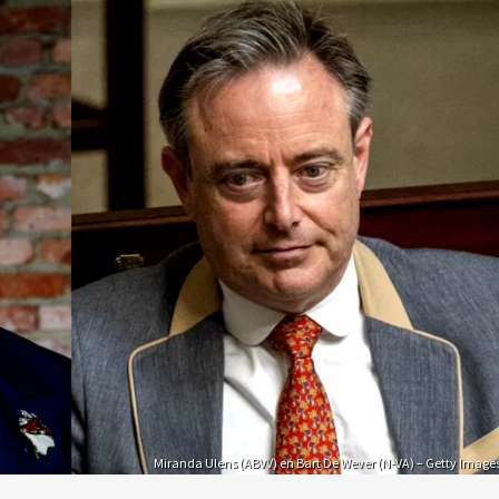
Miranda Ulens (ABVV) en Bart De Wever (N-VA) – Getty Image