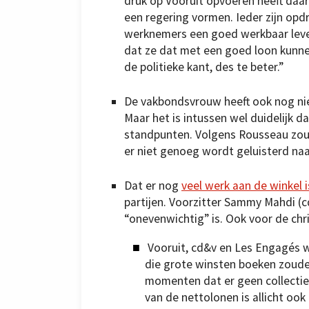
druk op Vooruit opvoeren heeft daarb
een regering vormen. Ieder zijn opd
werknemers een goed werkbaar leve
dat ze dat met een goed loon kunne
de politieke kant, des te beter.”
De vakbondsvrouw heeft ook nog ni
Maar het is intussen wel duidelijk da
standpunten. Volgens Rousseau zou 
er niet genoeg wordt geluisterd na
Dat er nog
veel werk aan de winkel i
partijen. Voorzitter Sammy Mahdi (
“onevenwichtig” is. Ook voor de ch
Vooruit, cd&v en Les Engagés w
die grote winsten boeken zoud
momenten dat er geen collectie
van de nettolonen is allicht ook