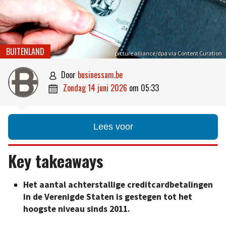
BUITENLAND
picture alliance/dpa via Content Curation
door
businessam.be

zondag 14 juni 2026
om
05:33

Lees voor
Key takeaways
Het aantal achterstallige creditcardbetalingen
in de Verenigde Staten is gestegen tot het
hoogste niveau sinds 2011.