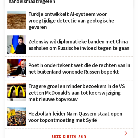
handelsmaatregelen
Turkije ontwikkelt AI-systeem voor
vroegtijdige detectie van geologische
gevaren
Zelensky wil diplomatieke banden met China
aanhalen om Russische invloed tegen te gaan
Poetin ondertekent wet die de rechten van in
het buitenland wonende Russen beperkt
Tragere groei en minder bezoekers in de VS
zetten McDonald’s aan tot koerswijziging
met nieuwe topvrouw
Hezbollah-leider Naim Qassem staat open
voor topontmoeting met Syrië

MEER BUITENLAND