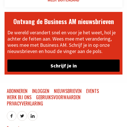
Ontvang de Business AM nieuwsbrieven
De wereld verandert snel en voor je het weet, hol je
achter de feiten aan. Wees mee met verandering,
wees mee met Business AM. Schrijf je in op onze
nieuwsbrieven en houd de vinger aan de pols.
Schrijf je in
ABONNEREN
INLOGGEN
NIEUWSBRIEVEN
EVENTS
WERK BIJ ONS
GEBRUIKSVOORWAARDEN
PRIVACYVERKLARING