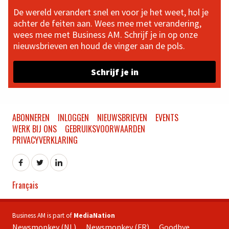
De wereld verandert snel en voor je het weet, hol je
achter de feiten aan. Wees mee met verandering,
wees mee met Business AM. Schrijf je in op onze
nieuwsbrieven en houd de vinger aan de pols.
Schrijf je in
ABONNEREN
INLOGGEN
NIEUWSBRIEVEN
EVENTS
WERK BIJ ONS
GEBRUIKSVOORWAARDEN
PRIVACYVERKLARING
Français
Business AM is part of
MediaNation
Newsmonkey (NL)
Newsmonkey (FR)
Goodbye