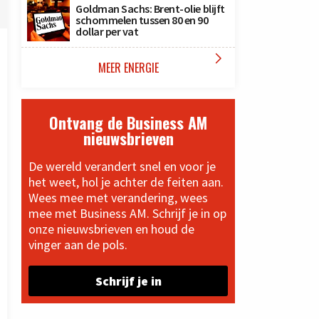
Goldman Sachs: Brent-olie blijft
schommelen tussen 80 en 90
dollar per vat

MEER ENERGIE
Ontvang de Business AM
nieuwsbrieven
De wereld verandert snel en voor je
het weet, hol je achter de feiten aan.
Wees mee met verandering, wees
mee met Business AM. Schrijf je in op
onze nieuwsbrieven en houd de
vinger aan de pols.
Schrijf je in