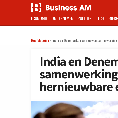
ECONOMIE
ONDERNEMEN
POLITIEK
TECH
ENERG
Hoofdpagina
»
India en Denemarken vernieuwen samenwerking 
India en Dene
samenwerking 
hernieuwbare 