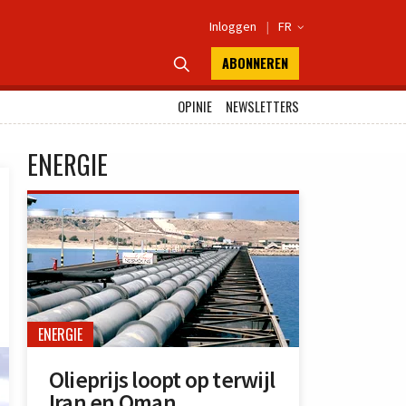
Inloggen
|
FR

ABONNEREN

OPINIE
NEWSLETTERS
ENERGIE
ENERGIE
Olieprijs loopt op terwijl
Iran en Oman