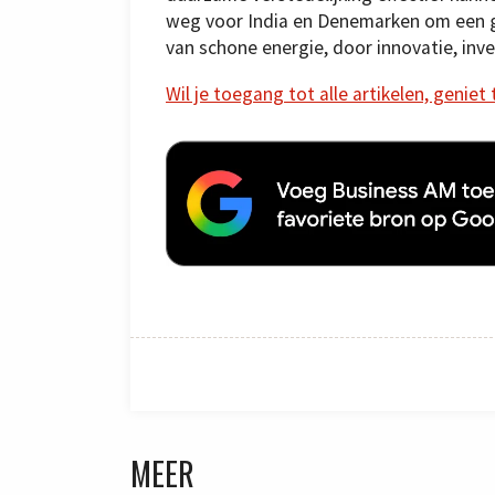
weg voor India en Denemarken om een g
van schone energie, door innovatie, inv
Wil je toegang tot alle artikelen, geniet
MEER