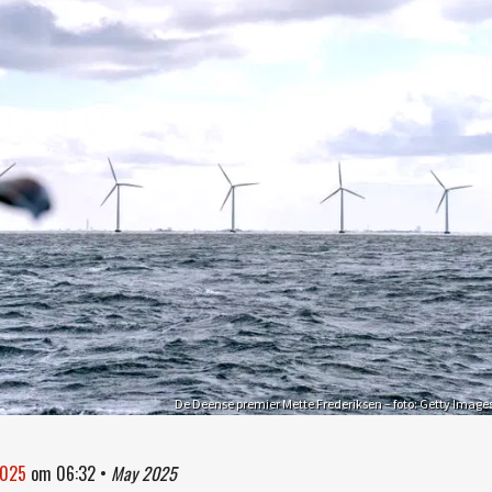
De Deense premier Mette Frederiksen – foto: Getty Image
2025
om
06:32
•
May 2025