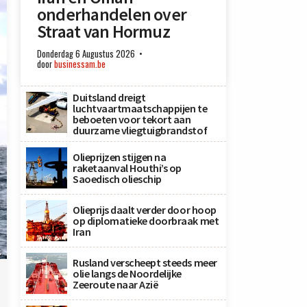
onderhandelen over
Straat van Hormuz
Donderdag 6 Augustus 2026
door
businessam.be
Duitsland dreigt
luchtvaartmaatschappijen te
beboeten voor tekort aan
duurzame vliegtuigbrandstof
Olieprijzen stijgen na
raketaanval Houthi’s op
Saoedisch olieschip
Olieprijs daalt verder door hoop
op diplomatieke doorbraak met
Iran
s
Rusland verscheept steeds meer
olie langs de Noordelijke
Zeeroute naar Azië