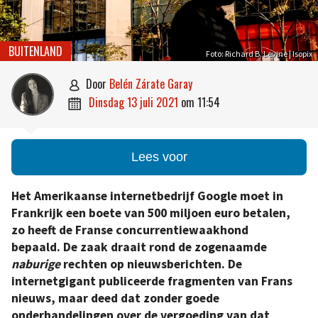
BUITENLAND
Foto: Richard B. Levine | Isopix
door
Belén Zárate Garay

dinsdag 13 juli 2021
om
11:54

Lees voor
Het Amerikaanse internetbedrijf Google moet in
Frankrijk een boete van 500 miljoen euro betalen,
zo heeft de Franse concurrentiewaakhond
bepaald. De zaak draait rond de zogenaamde
naburige
rechten op nieuwsberichten. De
internetgigant publiceerde fragmenten van Frans
nieuws, maar deed dat zonder goede
onderhandelingen over de vergoeding van dat