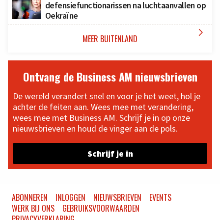
defensiefunctionarissen na luchtaanvallen op
Oekraïne

MEER BUITENLAND
Ontvang de Business AM nieuwsbrieven
De wereld verandert snel en voor je het weet, hol je
achter de feiten aan. Wees mee met verandering,
wees mee met Business AM. Schrijf je in op onze
nieuwsbrieven en houd de vinger aan de pols.
Schrijf je in
ABONNEREN
INLOGGEN
NIEUWSBRIEVEN
EVENTS
WERK BIJ ONS
GEBRUIKSVOORWAARDEN
PRIVACYVERKLARING