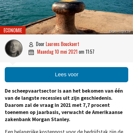
ECONOMIE
Bron: isopix.be
door
Laurens Bouckaert

maandag 10 mei 2021
om
11:57

Lees voor
De scheepvaartsector is aan het bekomen van één
van de langste recessies uit zijn geschiedenis.
Daarom zal de vraag in 2021 met 7,7 procent
toenemen op jaarbasis, verwacht de Amerikaanse
zakenbank Morgan Stanley.
Een belangrijke kostenpost voor de bedrijfstak zijn de