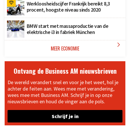
Werkloosheidscijfer Frankrijk bereikt 8,3
procent, hoogste niveau sinds 2020
BMW start met massaproductie van de
elektrische i3 in fabriek München

MEER ECONOMIE
Ontvang de Business AM nieuwsbrieven
De wereld verandert snel en voor je het weet, hol je
achter de feiten aan. Wees mee met verandering,
wees mee met Business AM. Schrijf je in op onze
nieuwsbrieven en houd de vinger aan de pols.
Schrijf je in