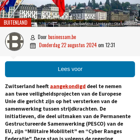
BUITENLAND
Zwitserland – Unsplash – Ola Ivashenko
door
businessam.be

donderdag 22 augustus 2024
om
12:31

Lees voor
Zwitserland heeft
aangekondigd
deel te nemen
aan twee veiligheidsprojecten van de Europese
Unie die gericht zijn op het versterken van de
samenwerking tussen strijdkrachten. De
initiatieven, die deel uitmaken van de Permanente
Gestructureerde Samenwerking (PESCO) van de
EU, zijn “Militaire Mobiliteit” en “Cyber Ranges
Federatie”. Deze stap is volgens de regering