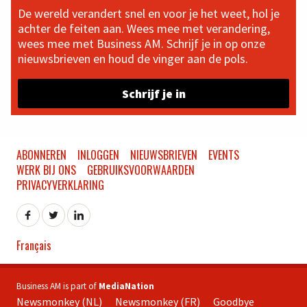
De wereld verandert snel en voor je het weet, hol je
achter de feiten aan. Wees mee met verandering,
wees mee met Business AM. Schrijf je in op onze
nieuwsbrieven en houd de vinger aan de pols.
Schrijf je in
ABONNEREN
INLOGGEN
NIEUWSBRIEVEN
EVENTS
WERK BIJ ONS
GEBRUIKSVOORWAARDEN
PRIVACYVERKLARING
Français
Business AM is part of
MediaNation
Newsmonkey (NL)
Newsmonkey (FR)
Goodbye