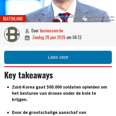
Ahn Gyu-back – Bron: picture alliance / NurPhoto via
BUITENLAND
Content Curation
door
businessam.be

zondag 28 juni 2026
om
06:13

Lees voor
Key takeaways
Zuid-Korea gaat 500.000 soldaten opleiden om
het besturen van drones onder de knie te
krijgen.
Door de grootschalige aanschaf van