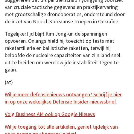
van cruciale tactische gegevens en praktijkervaring
met grootschalige droneoperaties, ondersteund door
de inzet van Noord-Koreaanse troepen in Oekraïne.
Tegelijkertijd blijft Kim Jong-un de spanningen
opvoeren. Onlangs hield hij toezicht op tests met
raketartillerie en ballistische raketten, terwijl hij
beloofde de nucleaire capaciteiten van zijn land snel
uit te breiden om wereldwijde instabiliteit tegen te
gaan.
(at)
Wil je meer defensienieuws ontvangen? Schrijf je hier
in op onze wekelijkse Defensie Insider-nieuwsbrief.
Volg Business AM ook op Google Nieuws
Wil je toegang tot alle artikelen, geniet tijdelijk van
onze promo en abonneer je hier!