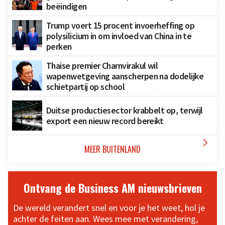
beëindigen
Trump voert 15 procent invoerheffing op
polysilicium in om invloed van China in te
perken
Thaise premier Charnvirakul wil
wapenwetgeving aanscherpen na dodelijke
schietpartij op school
Duitse productiesector krabbelt op, terwijl
export een nieuw record bereikt

MEER BUITENLAND
Ontvang de Business AM nieuwsbrieven
De wereld verandert snel en voor je het weet, hol je
achter de feiten aan. Wees mee met verandering,