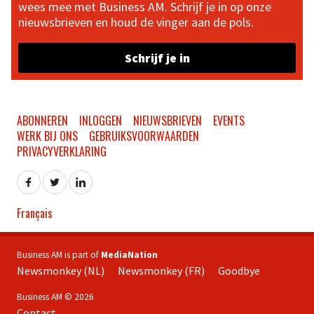
wees mee met Business AM. Schrijf je in op onze
nieuwsbrieven en houd de vinger aan de pols.
Schrijf je in
ABONNEREN
INLOGGEN
NIEUWSBRIEVEN
EVENTS
WERK BIJ ONS
GEBRUIKSVOORWAARDEN
PRIVACYVERKLARING
Français
Business AM is part of
MediaNation
Newsmonkey (NL)
Newsmonkey (FR)
Goodbye
Business AM © 2026
Contact