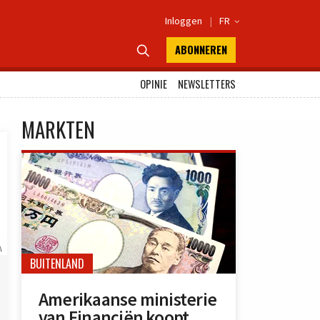
Inloggen
|
FR

ABONNEREN

OPINIE
NEWSLETTERS
MARKTEN
A
BUITENLAND
Amerikaanse ministerie
van Financiën koopt