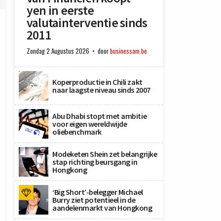
yen in eerste
valutainterventie sinds
2011
Zondag 2 Augustus 2026
door
businessam.be
Koperproductie in Chili zakt
naar laagste niveau sinds 2007
Abu Dhabi stopt met ambitie
voor eigen wereldwijde
oliebenchmark
Modeketen Shein zet belangrijke
stap richting beursgang in
Hongkong
‘Big Short’-belegger Michael
Burry ziet potentieel in de
aandelenmarkt van Hongkong