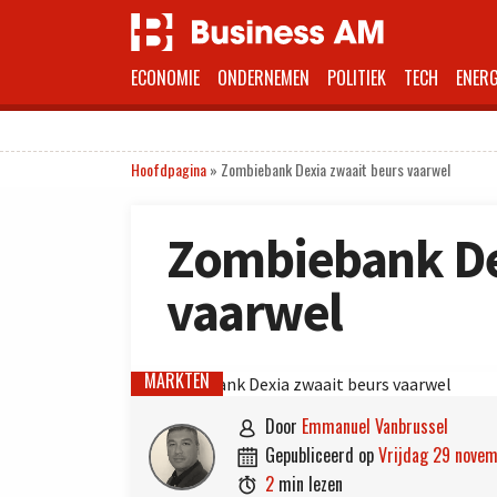
ECONOMIE
ONDERNEMEN
POLITIEK
TECH
ENERG
Hoofdpagina
»
Zombiebank Dexia zwaait beurs vaarwel
Zombiebank De
vaarwel
MARKTEN
door
Emmanuel Vanbrussel

gepubliceerd op
vrijdag 29 nove

2
min lezen
