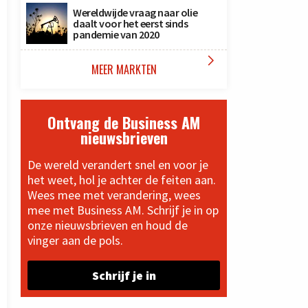
Wereldwijde vraag naar olie
daalt voor het eerst sinds
pandemie van 2020

MEER MARKTEN
Ontvang de Business AM
nieuwsbrieven
De wereld verandert snel en voor je
het weet, hol je achter de feiten aan.
Wees mee met verandering, wees
mee met Business AM. Schrijf je in op
onze nieuwsbrieven en houd de
vinger aan de pols.
Schrijf je in