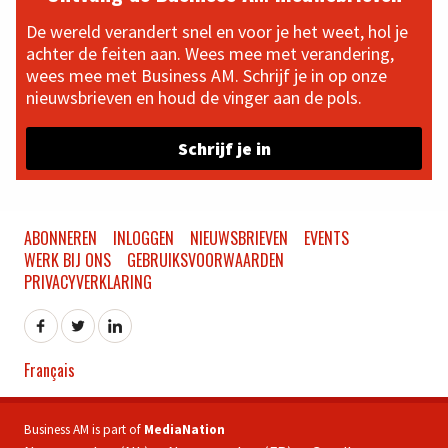
De wereld verandert snel en voor je het weet, hol je
achter de feiten aan. Wees mee met verandering,
wees mee met Business AM. Schrijf je in op onze
nieuwsbrieven en houd de vinger aan de pols.
Schrijf je in
ABONNEREN
INLOGGEN
NIEUWSBRIEVEN
EVENTS
WERK BIJ ONS
GEBRUIKSVOORWAARDEN
PRIVACYVERKLARING
Français
Business AM is part of
MediaNation