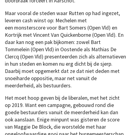
doorbraak forceert in Aarschot.
Maar vooral de steden waar Rutten op had ingezet,
leveren cash winst op: Mechelen met
een monsterscore voor Bart Somers (Open Vld) en
Kortrijk met Vincent Van Quickenborne (Open Vld). En
daar kan nog een pak bijkomen: zowel Bart
Tommelein (Open Vld) in Oostende als Mathias De
Clercq (Open Vld) presenteerden zich als alternatieven
in hun steden en komen nu erg dicht bij de sjerp.
Daarbij moet opgemerkt dat ze dat niet deden met
snoeiharde oppositie, maar net vanuit de
meerderheid, als bestuurders.
Het moet hoop geven bij de liberalen, met het zicht
op 2019. Want een campagne, gebouwd rond die
goede bestuurders vanuit de meerderheid kan dan
ook aanslaan. Enige minpunt was gisteren de score
van Maggie De Block, die worstelde met haar
ongeloofwaardige gooi naar het burgemeesterschap