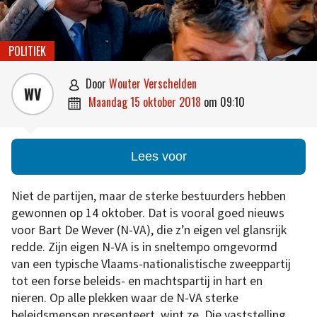
POLITIEK
door
Wouter Verschelden

WV
maandag 15 oktober 2018
om
09:10

Lees voor
Niet de partijen, maar de sterke bestuurders hebben
gewonnen op 14 oktober. Dat is vooral goed nieuws
voor Bart De Wever (N-VA), die z’n eigen vel glansrijk
redde. Zijn eigen N-VA is in sneltempo omgevormd
van een typische Vlaams-nationalistische zweeppartij
tot een forse beleids- en machtspartij in hart en
nieren. Op alle plekken waar de N-VA sterke
beleidsmensen presenteert, wint ze. Die vaststelling