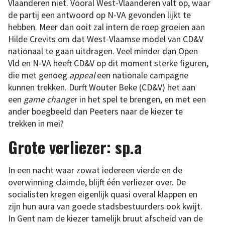
Vlaanderen niet. Vooral West-Vlaanderen valt op, waar
de partij een antwoord op N-VA gevonden lijkt te
hebben. Meer dan ooit zal intern de roep groeien aan
Hilde Crevits om dat West-Vlaamse model van CD&V
nationaal te gaan uitdragen. Veel minder dan Open
Vld en N-VA heeft CD&V op dit moment sterke figuren,
die met genoeg
appeal
een nationale campagne
kunnen trekken. Durft Wouter Beke (CD&V) het aan
een
game change
r in het spel te brengen, en met een
ander boegbeeld dan Peeters naar de kiezer te
trekken in mei?
Grote verliezer: sp.a
In een nacht waar zowat iedereen vierde en de
overwinning claimde, blijft één verliezer over. De
socialisten kregen eigenlijk quasi overal klappen en
zijn hun aura van goede stadsbestuurders ook kwijt.
In Gent nam de kiezer tamelijk bruut afscheid van de